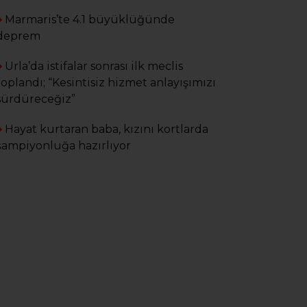
İŞİDİR.
Marmaris’te 4.1 büyüklüğünde
deprem
Aytekin Karapaça
KİRLİ BEYİNLER HER
Urla’da istifalar sonrası ilk meclis
ALANDA.....
toplandı; “Kesintisiz hizmet anlayışımızı
sürdüreceğiz”
Senem Ünal
Hayat kurtaran baba, kızını kortlarda
ÇİĞLİ'DE SEÇİME DOĞRU
şampiyonluğa hazırlıyor
SON VİRAJ