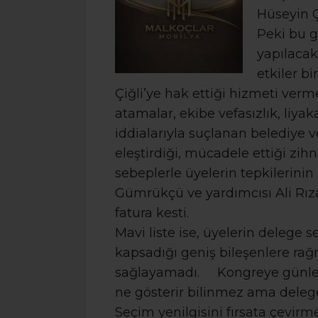
Hüseyin Ç
Peki bu g
yapılacak
etkiler b
Çiğli’ye hak ettiği hizmeti verme
atamalar, ekibe vefasızlık, liyak
iddialarıyla suçlanan belediye ve
eleştirdiği, mücadele ettiği zih
sebeplerle üyelerin tepkilerini
Gümrükçü ve yardımcısı Ali Rıza
fatura kesti.
Mavi liste ise, üyelerin delege 
kapsadığı geniş bileşenlere ra
sağlayamadı. Kongreye günler
ne gösterir bilinmez ama delege
Seçim yenilgisini fırsata çevi