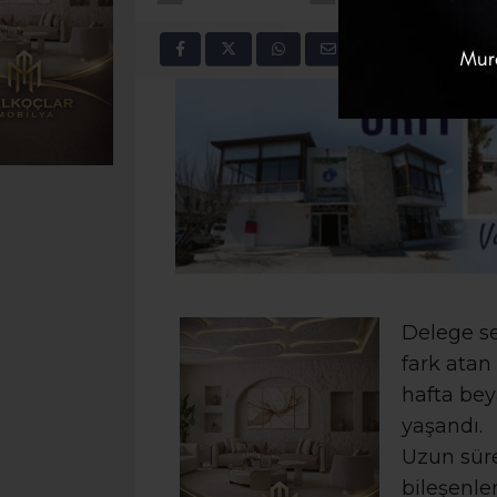
Delege se
fark atan
hafta bey
yaşandı.
Uzun süre
bileşenle