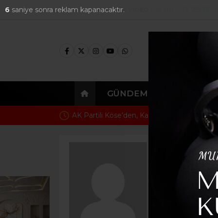
29.8
°
4
saniye sonra reklam kapanacaktır.
FOTO
GALERİ
VİDEO
GALERİ
GÜNDEM
EKONOMI
Başkan Denizli’den Çeşme’nin Y
Senem Ünal
e-posta:
senemunal@e
ÇİĞLİ’D
Giriş: 22-08-2023 16: