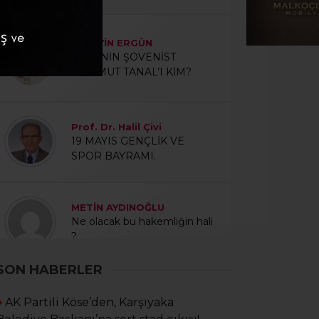
HÜSEYİN ERGÜN
ÇİĞLİ’NİN ŞOVENİST
MAHMUT TANAL’I KİM?
Prof. Dr. Halil Çivi
19 MAYIS GENÇLİK VE
SPOR BAYRAMI.
METİN AYDINOĞLU
Ne olacak bu hakemliğin hali
?
SON HABERLER
İSMAİL KAYA
Futbol Çiçek Açacak Değildi
AK Partili Köse’den, Karşıyaka
Ya!