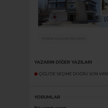
#SENEMÜNAL#KÖŞEYAZARI
YAZARIN DİĞER YAZILARI
ÇİĞLİ’DE SEÇİME DOĞRU SON VİR
YORUMLAR