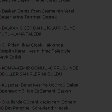
Belediye Başkanı’na sert stad çıkışı!
Başkan Denizli’den Çeşme’nin Yerel
Değerlerine Tarımsal Destek
YAŞAR EYİCE
‘BEN İSTEMEM, SİZ
BUYURUN!’
BAŞKAN ÇİÇEK DAHİL 16 ŞÜPHELİYE
TUTUKLAMA TALEBİ!
CHP’den İlkay Çiçek Hakkında
Hanım Demirbaş
KORKU BİR KARAR
Disiplin Kararı: Kesin İhraç Talebiyle
DEĞİLDİR
Sevk Edildi
KONYA–İZMİR GÖNÜL KÖPRÜSÜ’NDE
HÜSEYİN EREN
ÖDÜLLER SAHİPLERİNİ BULDU
GÜNDEMİN AKLA
GETİRDİKLERİ
Kuşadası Belediyesi’ne Üçüncü Dalga
Operasyon: 3 İlde Eş Zamanlı Baskın
Okullarda Güvenlik İçin Yeni Dönem:
AYSEL CEMİLE AKTAN
ÖĞRETMENLİK KALP
30 Bin Personel Görevlendirilecek