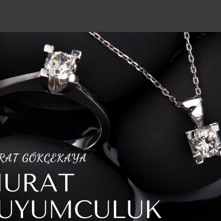
İZMIR
POLITIKA
SPOR
YAZARLAR
HABER ARŞI
erel Değerlerine Tarımsal Destek
geozgurhaber.com.tr
YAZARIN TÜM YAZILARI
E SEÇİME DOĞRU SON VİRAJ
52
Güncelleme: 04-05-2026 02:46