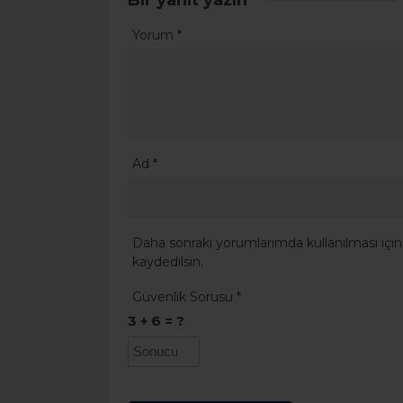
Bir yanıt yazın
Yorum
*
Ad
*
Daha sonraki yorumlarımda kullanılması için
kaydedilsin.
Güvenlik Sorusu
*
3 + 6 = ?