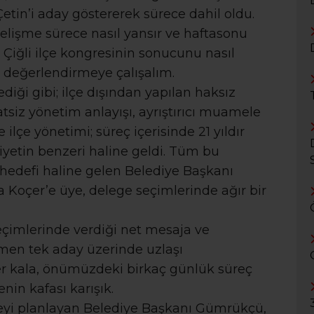
etin’i aday göstererek sürece dahil oldu.
elişme sürece nasıl yansır ve haftasonu
 Çiğli ilçe kongresinin sonucunu nasıl
ir değerlendirmeye çalışalım.
diği gibi; ilçe dışından yapılan haksız
atsiz yönetim anlayışı, ayrıştırıcı muamele
 ilçe yönetimi; süreç içerisinde 21 yıldır
niyetin benzeri haline geldi. Tüm bu
n hedefi haline gelen Belediye Başkanı
 Koçer’e üye, delege seçimlerinde ağır bir
seçimlerinde verdiği net mesaja ve
ğmen tek aday üzerinde uzlaşı
 kala, önümüzdeki birkaç günlük süreç
nin kafası karışık.
rmeyi planlayan Belediye Başkanı Gümrükçü,