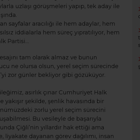
rla uzlaşı görüşmeleri yapıp, tek aday ile
şında.
n sayfalar aracılığı ile hem adaylar, hem
sılsız iddialarla hem süreç yıpratılıyor, hem
k Partisi…
 mesajını tam olarak almaz ve bunun
cu ne olursa olsun, yerel seçim sürecinde
’yi zor günler bekliyor gibi gözüküyor.
ileğimiz, asırlık çınar Cumhuriyet Halk
e yakışır şekilde, şenlik havasında bir
önümüzdeki zorlu yerel seçim sürecini
şabilmesi. Bu vesileyle de başarıyla
unda Çiğli’nin yıllardır hak ettiği ama
, liyakate dayanan görev dağılımı, insan