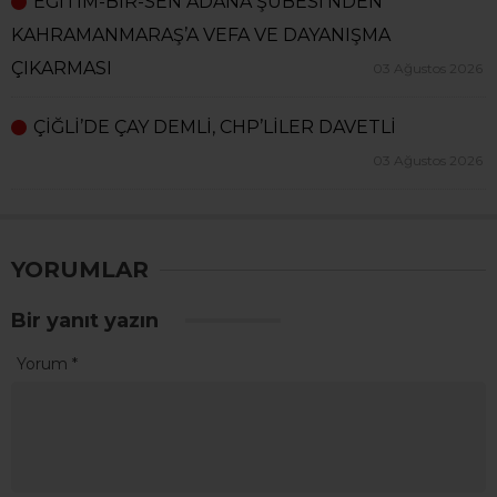
EĞİTİM-BİR-SEN ADANA ŞUBESİ’NDEN
KAHRAMANMARAŞ’A VEFA VE DAYANIŞMA
ÇIKARMASI
03 Ağustos 2026
ÇİĞLİ’DE ÇAY DEMLİ, CHP’LİLER DAVETLİ
03 Ağustos 2026
YORUMLAR
Bir yanıt yazın
Yorum
*