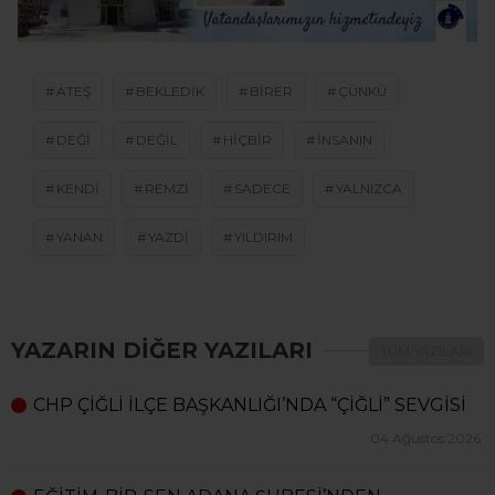
ATEŞ
BEKLEDIK
BIRER
ÇÜNKÜ
DEĞI
DEĞIL
HIÇBIR
INSANIN
KENDI
REMZI
SADECE
YALNIZCA
YANAN
YAZDI
YILDIRIM
YAZARIN DİĞER YAZILARI
TÜM YAZILARI
CHP ÇİĞLİ İLÇE BAŞKANLIĞI’NDA “ÇİĞLİ” SEVGİSİ
04 Ağustos 2026