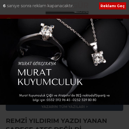
5
saniye sonra reklam kapanacaktır.
Reklamı Geç
NYA–İZMİR GÖNÜL KÖPRÜSÜ’NDE
Kuşadası Belediyes
ÜLLER SAHİPLERİNİ BULDU
Operasyon: 3 İlde E
Remzi Yıldırım
e-posta:
remziyildirim@egeozgurhaber.com.tr
YAZARIN TÜM YAZILARI
REMZİ YILDIRIM YAZDI YANAN