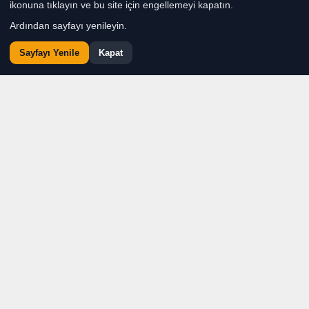
ikonuna tıklayın ve bu site için engellemeyi kapatın.
Ardından sayfayı yenileyin.
Sayfayı Yenile
Kapat
Çeşme Belediyesi, ilçenin
yerel tarihini ve kültürel
mirasını topluma aktarmak,
tarihi değerlere yönelik
farkındalığı artırmak
amacıyla 5 Ağustos 2026
tarihinde “Kültürel Mirasın
İzinde: Çeşme Gezisi”
düzenledi.