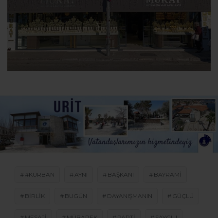
#KURBAN
AYNI
BAŞKANI
BAYRAMI
BIRLIK
BUGÜN
DAYANIŞMANIN
GÜÇLÜ
MESAJI
MÜBAREK
PARTI
SAYGILI