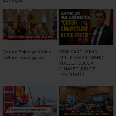
konuştu
Çeşme Belediyesi’nden
YENİ PARTİ İZMİR
kültürel miras gezisi
MİLLETVEKİLİ DENİZ
YÜCEL: “ÇOCUK
CİNAYETLERİ DE
POLİTİKTİR”