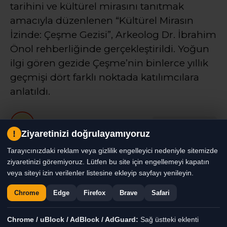
tarihini ve kültürel mirasını tanıtmak
amacıyla düzenlenen “Kültürel Mirasın
İzinde: Çeşme Gezisi”, Arkeolog Dr. İbrahim
Önol rehberliğinde gerçekleştirildi. Yoğun
ilgi gören gezide Çeşme’nin binlerce yıllık
geçmişi dört farklı noktada katılımcılara
anlatıldı.
Haber Moderatörü
TÜM YAZILARI
!
Ziyaretinizi doğrulayamıyoruz
Giriş: 08-08-2026 11:23
Genel
Gündem
Haber
Kültür-Sanat
Tarayıcınızdaki reklam veya gizlilik engelleyici nedeniyle sitemizde
ziyaretinizi göremiyoruz. Lütfen bu site için engellemeyi kapatın
veya siteyi izin verilenler listesine ekleyip sayfayı yenileyin.
Chrome
Edge
Firefox
Brave
Safari
Chrome / uBlock / AdBlock / AdGuard:
Sağ üstteki eklenti