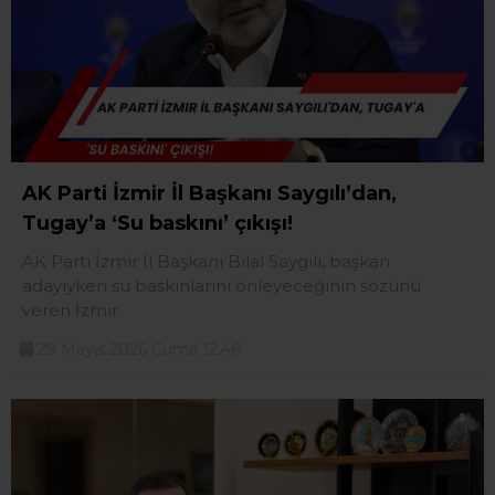
AK Parti İzmir İl Başkanı Saygılı’dan,
Tugay’a ‘Su baskını’ çıkışı!
AK Parti İzmir İl Başkanı Bilal Saygılı, başkan
adayıyken su baskınlarını önleyeceğinin sözünü
veren İzmir
29 Mayıs 2026 Cuma 12:46