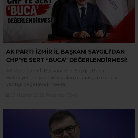
AK PARTİ İZMİR İL BAŞKANI SAYGILI’DAN
CHP’YE SERT “BUCA” DEĞERLENDİRMESİ!
AK Parti İzmir İl Başkanı Bilal Saygılı, Buca
Belediyesi’ne yönelik yapılan operasyon sonrası
yaptığı değerlendirmede,
01 Haziran 2026 Pazartesi 13:48