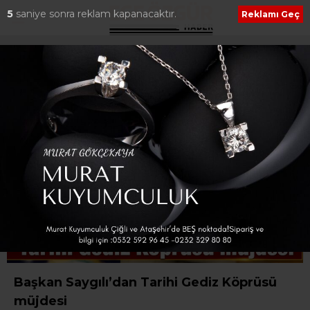
3
saniye sonra reklam kapanacaktır.
Reklamı Geç
Etiket:
saygılı
Başkan Saygılı’dan Tarihi Gediz Köprüsü
müjdesi