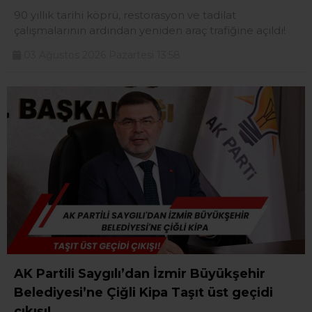
90 yıllık tarihi köprü, restorasyon ve tadilat
çalışmalarının ardından yeniden araç trafiğine açıldı!
03 Ağustos 2026 Pazartesi 13:58
AK Partili Saygılı’dan İzmir Büyükşehir
Belediyesi’ne Çiğli Kipa Taşıt üst geçidi
çıkışı!