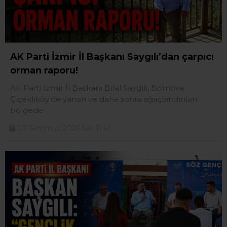
AK Parti İzmir İl Başkanı Saygılı’dan çarpıcı
orman raporu!
AK Parti İzmir İl Başkanı Bilal Saygılı, Bornova
Çiçekliköy’de yanan ve daha sonra ağaçlandırılan
bölgede
07 Temmuz 2026 Salı 11:41