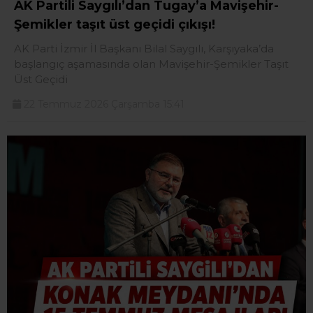
AK Partili Saygılı’dan Tugay’a Mavişehir-
Şemikler taşıt üst geçidi çıkışı!
AK Parti İzmir İl Başkanı Bilal Saygılı, Karşıyaka’da
başlangıç aşamasında olan Mavişehir-Şemikler Taşıt
Üst Geçidi
22 Temmuz 2026 Çarşamba 15:41