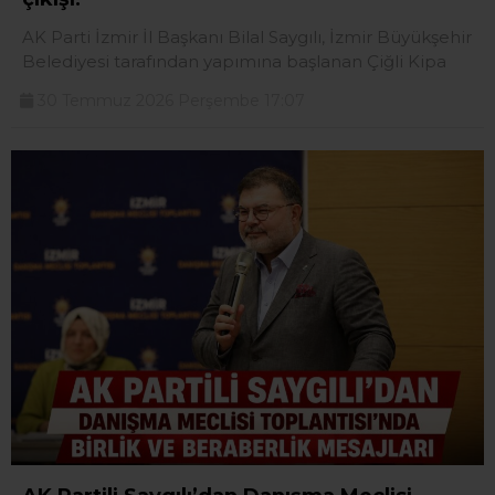
AK Parti İzmir İl Başkanı Bilal Saygılı, İzmir Büyükşehir
Belediyesi tarafından yapımına başlanan Çiğli Kipa
30 Temmuz 2026 Perşembe 17:07