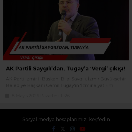
AK Partili Saygılı’dan, Tugay’a ‘Vergi’ çıkışı!
AK Parti İzmir İl Başkanı Bilal Saygılı, İzmir Büyükşehir
Belediye Başkanı Cemil Tugay'ın 'İzmir'e yatırım
18 Mayıs 2026 Pazartesi 11:26
Sosyal medya hesaplarımızı keşfedin