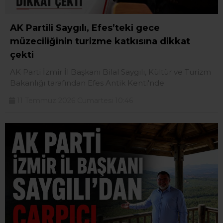
AK Partili Saygılı, Efes’teki gece
müzeciliğinin turizme katkısına dikkat
çekti
AK Parti İzmir İl Başkanı Bilal Saygılı, Kültür ve Turizm
Bakanlığı tarafından Efes Antik Kenti'nde
11 Temmuz 2026 Cumartesi 10:46