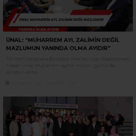
ÜNAL: “MUHARREM AYI, ZALİMİN DEĞİL
MAZLUMUN YANINDA OLMA AYIDIR”
AK Parti Karşıyaka Belediye Meclisi Grup Başkanvekili
Hasan Ünal, Muharrem ayının beşinci gününde
annesi Hatice
22 Haziran 2026 Pazartesi 13:04