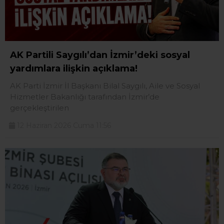
AK Partili Saygılı’dan İzmir’deki sosyal
yardımlara ilişkin açıklama!
AK Parti İzmir İl Başkanı Bilal Saygılı, Aile ve Sosyal
Hizmetler Bakanlığı tarafından İzmir’de
gerçekleştirilen
12 Haziran 2026 Cuma 11:56