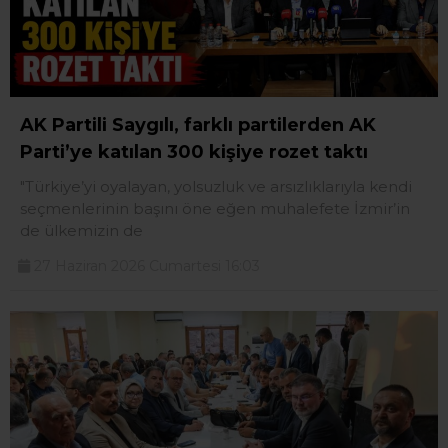
AK Partili Saygılı, farklı partilerden AK
Parti’ye katılan 300 kişiye rozet taktı
"Türkiye’yi oyalayan, yolsuzluk ve arsızlıklarıyla kendi
seçmenlerinin başını öne eğen muhalefete İzmir’in
de ülkemizin de
27 Haziran 2026 Cumartesi 16:03