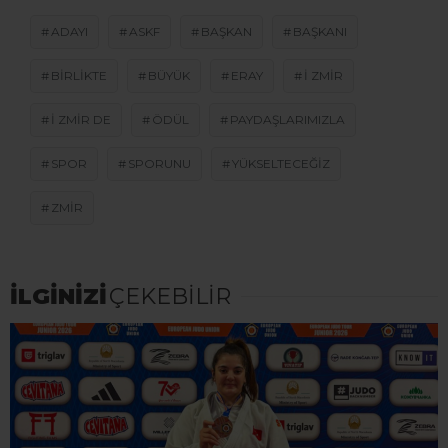
ADAYI
ASKF
BAŞKAN
BAŞKANI
BIRLIKTE
BÜYÜK
ERAY
I ZMIR
I ZMIR DE
ÖDÜL
PAYDAŞLARIMIZLA
SPOR
SPORUNU
YÜKSELTECEĞIZ
ZMIR
İLGİNİZİ
ÇEKEBİLİR