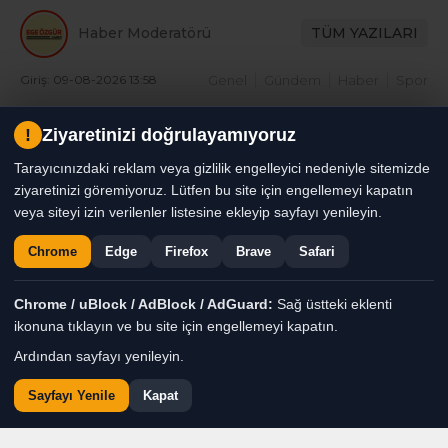
Haber Moderatörü
TÜM YAZILARI
Giriş: 09-08-2026 13:58
Genel
Gündem
Haber
Spor
!
Ziyaretinizi doğrulayamıyoruz
Tarayıcınızdaki reklam veya gizlilik engelleyici nedeniyle sitemizde
ziyaretinizi göremiyoruz. Lütfen bu site için engellemeyi kapatın
veya siteyi izin verilenler listesine ekleyip sayfayı yenileyin.
Chrome
Edge
Firefox
Brave
Safari
Chrome / uBlock / AdBlock / AdGuard:
Sağ üstteki eklenti
ikonuna tıklayın ve bu site için engellemeyi kapatın.
Ardından sayfayı yenileyin.
Sayfayı Yenile
Kapat