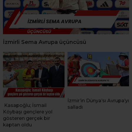
İzmirli Sema Avrupa üçüncüsü
İzmir’in Dünya’sı Avrupa’yı
Kasapoğlu; İsmail
salladı
Köybaşı gençlere yol
gösteren gerçek bir
kaptan oldu