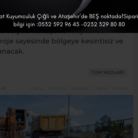
lbahçe ve Yelki’de yaz aylarında
sorunlarını çözmek için 3
a ediyor. Yaklaşık 15 milyon liralık
proje sayesinde bölgeye kesintisiz ve
anacak.
TÜM YAZILARI
:45
Dünya
Ekonomi
Gündem
Haber
Politika