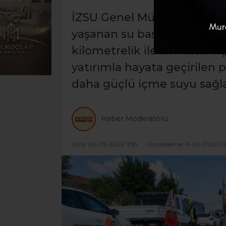
İZSU Genel Müdürlüğü, Güze
yaşanan su basıncı ve debi 
kilometrelik iletim hattı inş
yatırımla hayata geçirilen 
daha güçlü içme suyu sağl
Haber Moderatörü
Giriş: 09-05-2026 11:55
Güncelleme: 11-05-2026 02