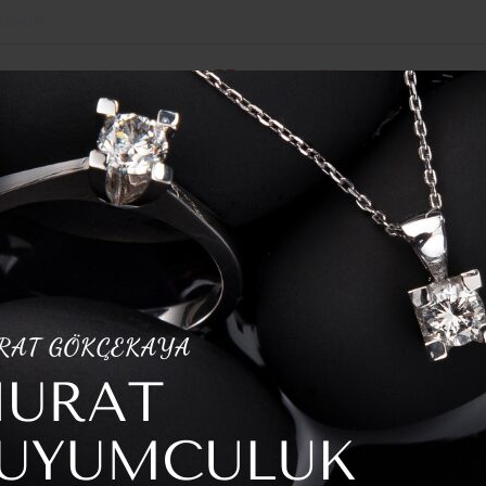
İZMIR
POLITIKA
SPOR
YAZARLAR
HABER ARŞI
ngın
başlıyor
 kesintisiz dönem