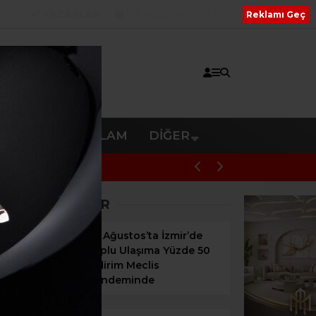
YAZARLAR
08 Ağustos 2026 Cts
Reklamı Geç
V
RESMI REKLAM
DIĞER
Onat Tüneli İzmir trafiğine nefes aldırac
SON HABERLER
30 Ağustos’ta İzmir’de
Toplu Ulaşıma Yüzde 50
İndirim Meclis
Gündeminde