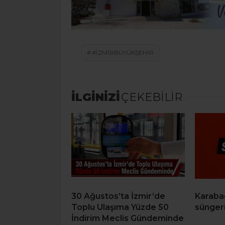
#IZMIRBÜYÜKŞEHIR
İLGİNİZİ
ÇEKEBİLİR
30 Ağustos’ta İzmir’de
Karaba
Toplu Ulaşıma Yüzde 50
sünger
İndirim Meclis Gündeminde