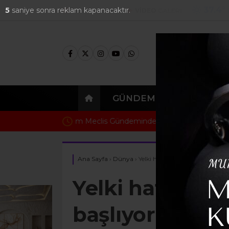
37.4
°
4
saniye sonra reklam kapanacaktır.
FOTO
GALERİ
VİDEO
GALERİ
GÜNDEM
EKONOMI
Karabağlar’da hurda süngeri deposunda ya
Ana Sayfa
›
Dünya
›
Yelki hattı ile kesintisiz dönem 
Yelki hattı ile
başlıyor