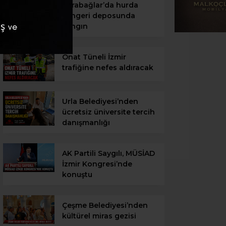
Karabağlar’da hurda
süngeri deposunda
yangın
Onat Tüneli İzmir
trafiğine nefes aldıracak
Urla Belediyesi’nden
ücretsiz üniversite tercih
danışmanlığı
AK Partili Saygılı, MÜSİAD
İzmir Kongresi’nde
konuştu
Çeşme Belediyesi’nden
kültürel miras gezisi