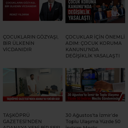
ÇOCUKLARIN GÖZYAŞI,
ÇOCUKLAR İÇİN ÖNEMLİ
BİR ÜLKENİN
ADIM: ÇOCUK KORUMA
VİCDANIDIR
KANUNU’NDA
DEĞİŞİKLİK YASALAŞTI
TAŞKÖPRÜ
30 Ağustos’ta İzmir’de
GAZETESİ’NDEN
Toplu Ulaşıma Yüzde 50
ADANA’YA YENİ BİR SES!
İndirim Meclis