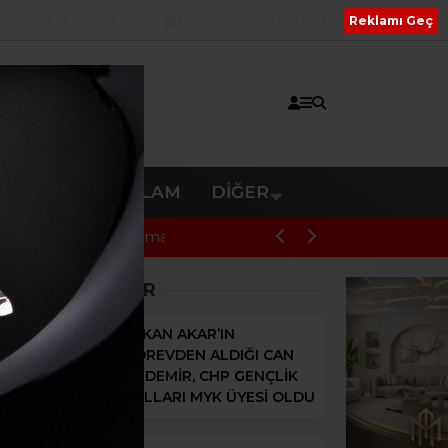
YAZARLAR
06 Ağustos 2026 Per
Reklamı Geç
V
RESMI REKLAM
DIĞER
özaltındaki Hür
Kiraz’daki Yangına Müdahale Eden Uçak
SON HABERLER
ERKAN AKAR’IN
GÖREVDEN ALDIĞI CAN
ÖZDEMİR, CHP GENÇLİK
KOLLARI MYK ÜYESİ OLDU