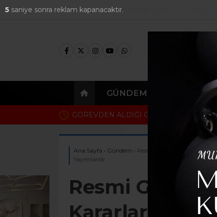
26.3
°
4
saniye sonra reklam kapanacaktır.
FOTO
GALERİ
VİDEO
GALERİ
GÜNDEM
EKONOMI
İzmir soruşturmasında dikkat çeken gelişme
Ağbaba’nın ortağı çıktı
Ana Sayfa
›
Gündem
›
Resmi Gazete’de Peş Peşe Kri
Yayımlandı
Resmi Gazete’d
Kararlar! Kamu