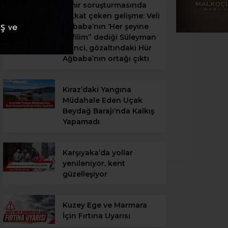
İzmir soruşturmasında
dikkat çeken gelişme: Veli
Ağbaba’nın ‘Her şeyine
kefilim” dediği Süleyman
Ekinci, gözaltındaki Hür
Ağbaba’nın ortağı çıktı
Kiraz’daki Yangına
Müdahale Eden Uçak
Beydağ Barajı’nda Kalkış
Yapamadı
Karşıyaka’da yollar
yenileniyor, kent
güzelleşiyor
Kuzey Ege ve Marmara
İçin Fırtına Uyarısı