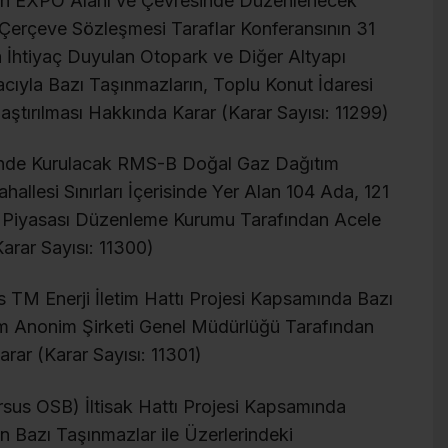
unan EXPO Alanı ve Çevresinde Düzenlenecek
ği Çerçeve Sözleşmesi Taraflar Konferansının 31
İhtiyaç Duyulan Otopark ve Diğer Altyapı
acıyla Bazı Taşınmazların, Toplu Konut İdaresi
ştırılması Hakkında Karar (Karar Sayısı: 11299)
sinde Kurulacak RMS-B Doğal Gaz Dağıtım
allesi Sınırları İçerisinde Yer Alan 104 Ada, 121
i Piyasası Düzenleme Kurumu Tarafından Acele
arar Sayısı: 11300)
 TM Enerji İletim Hattı Projesi Kapsamında Bazı
tim Anonim Şirketi Genel Müdürlüğü Tarafından
rar (Karar Sayısı: 11301)
rsus OSB) İltisak Hattı Projesi Kapsamında
lan Bazı Taşınmazlar ile Üzerlerindeki