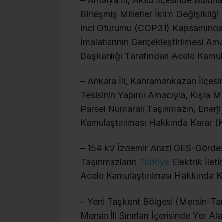
– Antalya İli, Aksu İlçesinde Bul
Birleşmiş Milletler İklim Değişikli
inci Oturumu (COP31) Kapsamında 
İmalatlarının Gerçekleştirilmesi Am
Başkanlığı Tarafından Acele Kamula
– Ankara İli, Kahramankazan İlçe
Tesisinin Yapımı Amacıyla, Kışla Mah
Parsel Numaralı Taşınmazın, Enerj
Kamulaştırılması Hakkında Karar (K
– 154 kV İzdemir Arazi GES-Gördes
Taşınmazların
Türkiye
Elektrik İle
Acele Kamulaştırılması Hakkında Ka
– Yeni Taşkent Bölgesi (Mersin-Ta
Mersin İli Sınırları İçerisinde Yer A