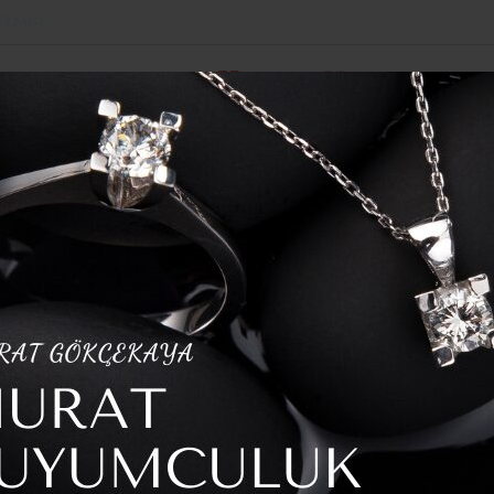
İZMIR
POLITIKA
SPOR
YAZARLAR
HABER ARŞI
: Veli Ağbaba’nın ‘Her şeyine kefilim” dediği Süleyman Ekinci, g
tik Kararlar! Kamulaştırma, Personel Düzenlemesi ve Yeni Tebliğler
e Peş Peşe Kritik
laştırma, Personel