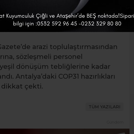
 Yeni Tebliğler
Gazete’de arazi toplulaştırmasından
rına, sözleşmeli personel
yeşil dönüşüm tebliğlerine kadar
ndı. Antalya’daki COP31 hazırlıkları
dikkat çekti.
TÜM YAZILARI
Gündem