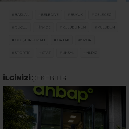
BAŞKAN
BELEDIYE
BÜYÜK
GELECEĞI
GÜÇLÜ
IRADE
KULÜBÜ NÜN
KULÜBÜN
OLUŞTURULMALI
ORTAK
SPOR
SPORTIF
STAT
ÜNSAL
YILDIZ
İLGİNİZİ
ÇEKEBİLİR