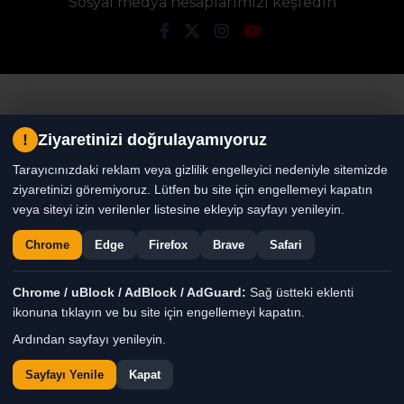
Sosyal medya hesaplarımızı keşfedin
!
Ziyaretinizi doğrulayamıyoruz
Tarayıcınızdaki reklam veya gizlilik engelleyici nedeniyle sitemizde
ziyaretinizi göremiyoruz. Lütfen bu site için engellemeyi kapatın
veya siteyi izin verilenler listesine ekleyip sayfayı yenileyin.
Chrome
Edge
Firefox
Brave
Safari
Chrome / uBlock / AdBlock / AdGuard:
Sağ üstteki eklenti
ikonuna tıklayın ve bu site için engellemeyi kapatın.
Ardından sayfayı yenileyin.
Tüm Hakları Saklıdır. |
Sayfayı Yenile
Kapat