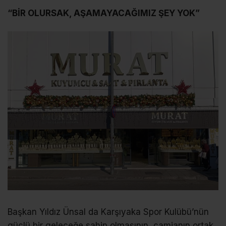
“BİR OLURSAK, AŞAMAYACAĞIMIZ ŞEY YOK”
Başkan Yıldız Ünsal da Karşıyaka Spor Kulübü’nün
güçlü bir geleceğe sahip olmasının, camianın ortak