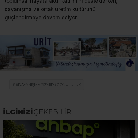
toplumsal hayata aktif katılımını desteklerken,
dayanışma ve ortak üretim kültürünü
güçlendirmeye devam ediyor.
#DAYANIŞMA#IZMIR#GÖNÜLÜLÜK
İLGİNİZİ
ÇEKEBİLİR