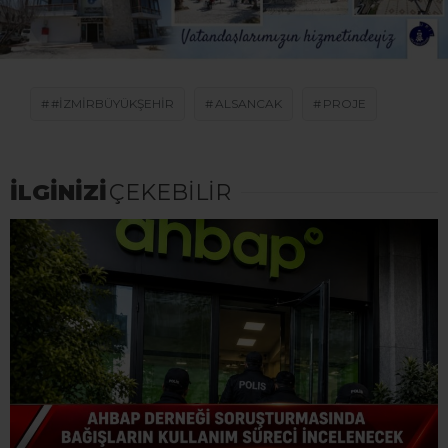
#IZMIRBÜYÜKŞEHIR
ALSANCAK
PROJE
İLGİNİZİ
ÇEKEBİLİR