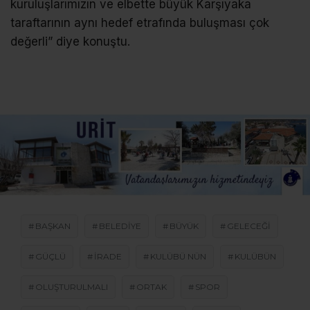
kuruluşlarımızın ve elbette büyük Karşıyaka
taraftarının aynı hedef etrafında buluşması çok
değerli” diye konuştu.
BAŞKAN
BELEDIYE
BÜYÜK
GELECEĞI
GÜÇLÜ
IRADE
KULÜBÜ NÜN
KULÜBÜN
OLUŞTURULMALI
ORTAK
SPOR