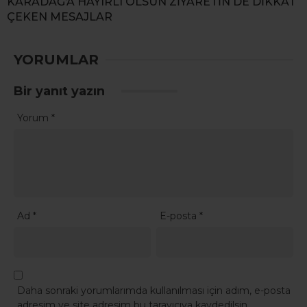
KARADAĞ’A HAYIRLI OLSUN ZİYARETİN DE DİKKAT
ÇEKEN MESAJLAR
YORUMLAR
Bir yanıt yazın
Yorum
*
Ad
*
E-posta
*
Daha sonraki yorumlarımda kullanılması için adım, e-posta
adresim ve site adresim bu tarayıcıya kaydedilsin.