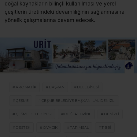
doğal kaynakların bilinçli kullanılması ve yerel
çeşitlerin üretimdeki devamlılığının sağlanmasına
yönelik çalışmalarına devam edecek.
AROMATIK
BAŞKAN
BELEDIYESI
ÇEŞME
ÇEŞME BELEDIYE BAŞKANI LÂL DENIZLI
ÇEŞME BELEDIYESI
DEĞERLERINE
DENIZLI
DESTEK
OVACIK
TARIMSAL
TIBBI