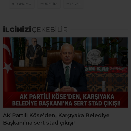
TOHUMU
ÜRETIM
YEREL
İLGİNİZİ
ÇEKEBİLİR
AK Partili Köse’den, Karşıyaka Belediye
Başkanı’na sert stad çıkışı!