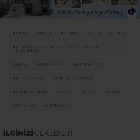
BIRGI
HATTI
I ZMIR BÜYÜKŞEHIR BELEDIYESI
I ZMIR BÜYÜKŞEHIR BELEDIYESI I ZSU GENEL
MÜDÜRLÜĞÜ
IÇME
KADIOVACIK
KAPSAMINDA
KILOMETRELIK
MAHALLELERINDE
MAHALLESI NDE
METRE
SUYU
URLA
URLA NIN
UZUNKUYU
İLGİNİZİ
ÇEKEBİLİR