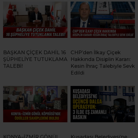
BAŞKAN ÇİÇEK DAHİL 16
CHP’den İlkay Çiçek
ŞÜPHELİYE TUTUKLAMA
Hakkında Disiplin Kararı:
TALEBİ!
Kesin İhraç Talebiyle Sevk
Edildi
KONYA–İZMİR GÖNÜL
Kuşadası Belediyesi’ne