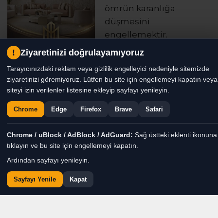
ömrün karanlığa
düşmesini
engellemektir.
!
Ziyaretinizi doğrulayamıyoruz
Çocuk; Daha dünyayı
Tarayıcınızdaki reklam veya gizlilik engelleyici nedeniyle sitemizde
tanımadan dünyaya
ziyaretinizi göremiyoruz. Lütfen bu site için engellemeyi kapatın veya
emanet edilen küçük bir
siteyi izin verilenler listesine ekleyip sayfayı yenileyin.
insan.
Chrome
Edge
Firefox
Brave
Safari
Gözlerinde henüz yalan yoktur çocukların.
Korkuları bile tertemizdir.
Chrome / uBlock / AdBlock / AdGuard:
Sağ üstteki eklenti ikonuna
tıklayın ve bu site için engellemeyi kapatın.
Bir gülüşleri vardır; evin duvarlarını aydınlatır.
Bir ağlayışları vardır; insanın yüreğine dokunur.
Ardından sayfayı yenileyin.
Sayfayı Yenile
Kapat
Ama bazen hayat, çocukların önüne yaşlarından
büyük acılar koyar.