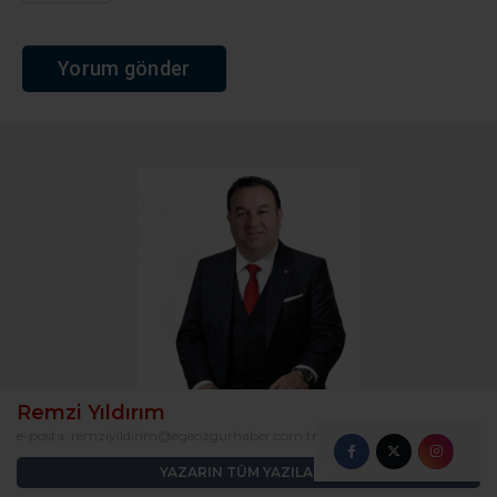
Remzi Yıldırım
e-posta:
remziyildirim@egeozgurhaber.com.tr
YAZARIN TÜM YAZILARI