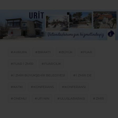
AVRUPA
BIRAKTI
BÜYÜK
FUAR
FUAR I ZMIR
FUARCILIK
I ZMIR BÜYÜKŞEHIR BELEDIYESI
I ZMIR DE
KATKI
KONFERANS
KONFERANSI
ÖNEMLI
UFI NIN
ULUSLARARASI
ZMIR