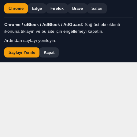
Chrome
Edge
Firefox
Brave
Safari
Chrome / uBlock / AdBlock / AdGuard:
Sağ üstteki eklenti
ikonuna tıklayın ve bu site için engellemeyi kapatın.
Ardından sayfayı yenileyin.
Sayfayı Yenile
Kapat