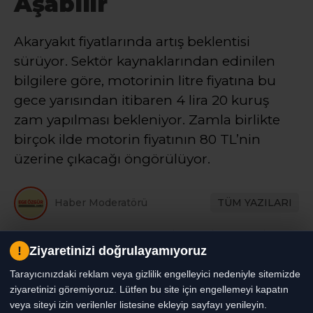
Aşabilir
Akaryakıt fiyatlarında artış beklentisi
sürüyor. Sektör kaynaklarından edinilen
bilgilere göre, motorinin litre fiyatına bu
gece yarısından itibaren 4 lira 20 kuruş
zam yapılması bekleniyor. Zamla birlikte
birçok ilde motorin fiyatının 80 TL’nin
üzerine çıkacağı öngörülüyor.
Haber Moderatörü
TÜM YAZILARI
Giriş: 24-07-2026 16:25
Ekonomi
Genel
Gündem
Haber
!
Ziyaretinizi doğrulayamıyoruz
Tarayıcınızdaki reklam veya gizlilik engelleyici nedeniyle sitemizde
ziyaretinizi göremiyoruz. Lütfen bu site için engellemeyi kapatın
veya siteyi izin verilenler listesine ekleyip sayfayı yenileyin.