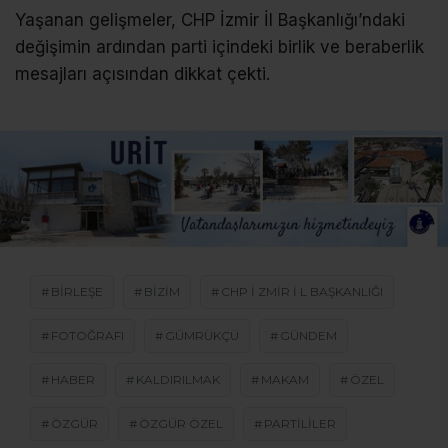
Yaşanan gelişmeler, CHP İzmir İl Başkanlığı’ndaki
değişimin ardından parti içindeki birlik ve beraberlik
mesajları açısından dikkat çekti.
BIRLEŞE
BIZIM
CHP I ZMIR I L BAŞKANLIĞI
FOTOĞRAFI
GÜMRÜKÇÜ
GÜNDEM
HABER
KALDIRILMAK
MAKAM
ÖZEL
ÖZGÜR
ÖZGÜR ÖZEL
PARTILILER