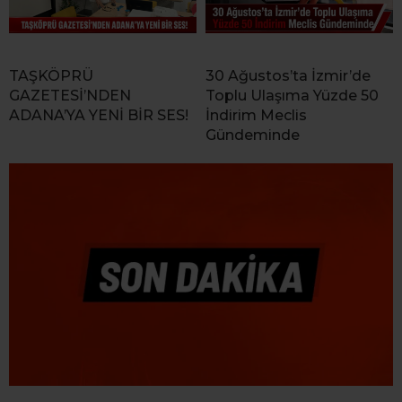
TAŞKÖPRÜ
30 Ağustos’ta İzmir’de
GAZETESİ’NDEN
Toplu Ulaşıma Yüzde 50
ADANA’YA YENİ BİR SES!
İndirim Meclis
Gündeminde