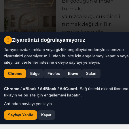
Bir çocuğun elinden
tutmak,
yalnızca küçücük bir eli
tutmak değildir. Bir
ömrün karanlığa
düşmesini
!
Ziyaretinizi doğrulayamıyoruz
engellemektir.
Tarayıcınızdaki reklam veya gizlilik engelleyici nedeniyle sitemizde
ziyaretinizi göremiyoruz. Lütfen bu site için engellemeyi kapatın veya
Çocuk; Daha dünyayı
siteyi izin verilenler listesine ekleyip sayfayı yenileyin.
tanımadan dünyaya
Chrome
Edge
Firefox
Brave
Safari
emanet edilen küçük bir
insan.
Chrome / uBlock / AdBlock / AdGuard:
Sağ üstteki eklenti ikonuna
tıklayın ve bu site için engellemeyi kapatın.
Gözlerinde henüz yalan yoktur çocukların.
Ardından sayfayı yenileyin.
Korkuları bile tertemizdir.
Bir gülüşleri vardır; evin duvarlarını aydınlatır.
Sayfayı Yenile
Kapat
Bir ağlayışları vardır; insanın yüreğine dokunur.