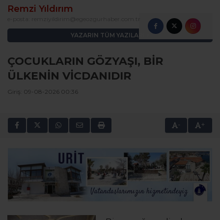
Remzi Yıldırım
e-posta:
remziyildirim@egeozgurhaber.com.tr
YAZARIN TÜM YAZILARI
ÇOCUKLARIN GÖZYAŞI, BİR
ÜLKENİN VİCDANIDIR
Giriş: 09-08-2026 00:36
-
+