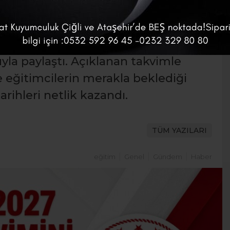
-2027 eğitim öğretim yılına ilişkin
la paylaştı. Açıklanan takvimle
 ve eğitimcilerin merakla beklediği
tarihleri netlik kazandı.
TÜM YAZILARI
eğitim
Genel
Gündem
Haber