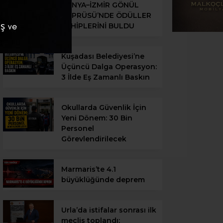
KONYA–İZMİR GÖNÜL
KÖPRÜSÜ’NDE ÖDÜLLER
SAHİPLERİNİ BULDU
Kuşadası Belediyesi’ne
Üçüncü Dalga Operasyon:
3 İlde Eş Zamanlı Baskın
Okullarda Güvenlik İçin
Yeni Dönem: 30 Bin
Personel
Görevlendirilecek
Marmaris’te 4.1
büyüklüğünde deprem
Urla’da istifalar sonrası ilk
meclis toplandı;