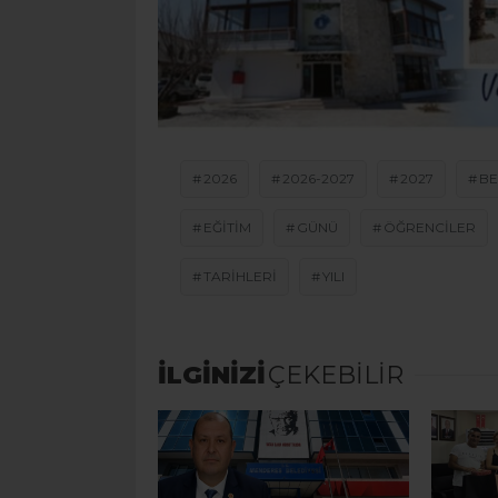
2026
2026-2027
2027
BE
EĞİTİM
GÜNÜ
ÖĞRENCILER
TARIHLERI
YILI
İLGİNİZİ
ÇEKEBİLİR