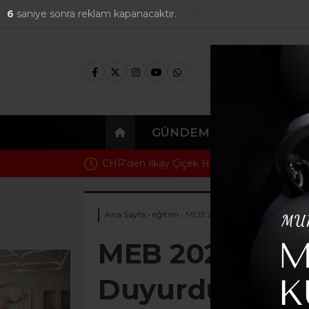
34.6
°
4
saniye sonra reklam kapanacaktır.
FOTO
GALERİ
VİDEO
GALERİ
GÜNDEM
EKONOMI
KONYA–İZMİR GÖNÜL KÖPRÜSÜ’
Ana Sayfa
›
eğitim
›
MEB 2026-2027 Eğitim Takvimi
MEB 2026-2027
Duyurdu: Yeni