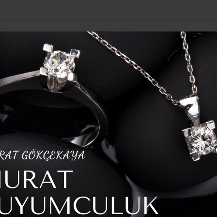
İZMIR
POLITIKA
SPOR
YAZARLAR
HABER ARŞI
NDE ÖDÜLLER SAHİPLERİNİ BULDU
ni Duyurdu: Yeni Dönemin Tarihleri Belli Oldu
 Eğitim Takvimini
 Dönemin Tarihleri