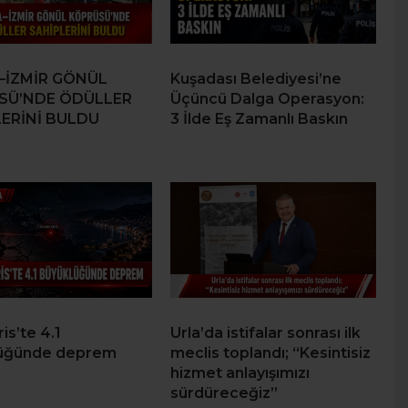
–İZMİR GÖNÜL
Kuşadası Belediyesi’ne
SÜ’NDE ÖDÜLLER
Üçüncü Dalga Operasyon:
ERİNİ BULDU
3 İlde Eş Zamanlı Baskın
s’te 4.1
Urla’da istifalar sonrası ilk
üğünde deprem
meclis toplandı; “Kesintisiz
hizmet anlayışımızı
sürdüreceğiz”