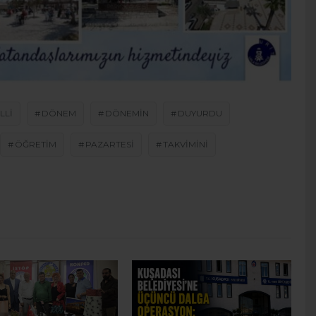
LLI
DÖNEM
DÖNEMIN
DUYURDU
ÖĞRETIM
PAZARTESI
TAKVIMINI