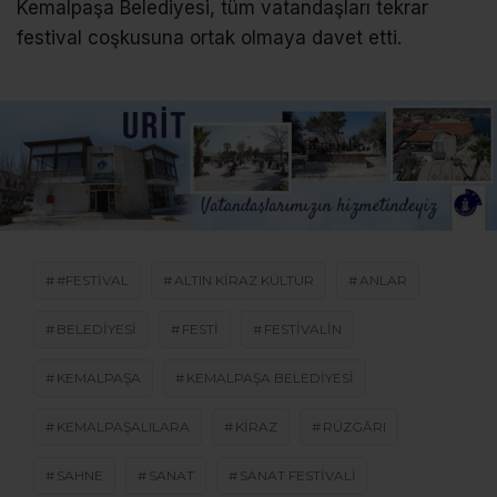
Kemalpaşa Belediyesi, tüm vatandaşları tekrar
festival coşkusuna ortak olmaya davet etti.
#FESTIVAL
ALTIN KIRAZ KÜLTÜR
ANLAR
BELEDIYESI
FESTI
FESTIVALIN
KEMALPAŞA
KEMALPAŞA BELEDIYESI
KEMALPAŞALILARA
KIRAZ
RÜZGÂRI
SAHNE
SANAT
SANAT FESTIVALI