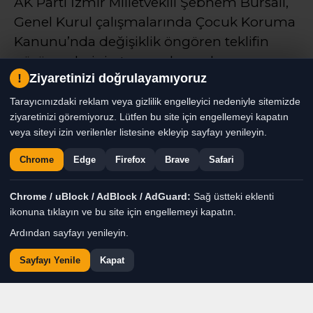
AK Parti İzmir Milletvekili Şebnem Bursalı,
Genel Kurul çalışmalarında Çocuk Koruma
Kanunu’nda değişiklik öngören teklifin
görüşmelerinin tamamlanarak
!
Ziyaretinizi doğrulayamıyoruz
yasalaştığını açıkladı. Bursalı, sıradaki
gündemin ise şehit aileleri ve gazilerin
Tarayıcınızdaki reklam veya gizlilik engelleyici nedeniyle sitemizde
ziyaretinizi göremiyoruz. Lütfen bu site için engellemeyi kapatın
özlük haklarının iyileştirilmesine yönelik
veya siteyi izin verilenler listesine ekleyip sayfayı yenileyin.
kanun teklifi olduğunu belirtti
Chrome
Edge
Firefox
Brave
Safari
Remzi Yıldırım
TÜM YAZILARI
Chrome / uBlock / AdBlock / AdGuard:
Sağ üstteki eklenti
ikonuna tıklayın ve bu site için engellemeyi kapatın.
Giriş: 09-08-2026 00:32
Genel
Gündem
Haber
Güncelleme: 09-08-2026 00:42
Ardından sayfayı yenileyin.
Sayfayı Yenile
Kapat