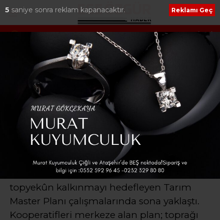
4
saniye sonra reklam kapanacaktır.
Reklamı Geç
Başkan Denizli’den Çeşme’nin Yerel
BAŞKAN 
Değerlerine Tarımsal Destek
TUTUKLA
Ana Sayfa
›
Dünya
İzmir’in Tarım Master
Planı rotasını çizdi
14 Mayıs Dünya Çiftçiler Günü kapsamında
üreticilerin emeği ve kırsal kalkınmanın
önemi bir kez daha gündeme gelirken,
İzmir Büyükşehir Belediyesi kırsalda
topyekûn kalkınmayı hedefleyen Tarım
Master Planı çalışmalarında sona yaklaştı.
Kooperatifleri merkeze alan plan; toprağı