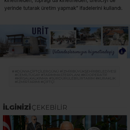
kirletmeden, toprağı da kirletmeden, üreticiyi de
yerinde tutarak üretim yapmak” ifadelerini kullandı.
#DÜNYAÇIFTÇILERGÜNÜ #İZMIRBÜYÜKŞEHIRBELEDIYESI
#CEMILTUGAY #TARIMMASTERPLANI #KOOPERATIF
#KIRSALKALKINMA #SÜRDÜRÜLEBILIRTARIM #KURAKLIK
#İZMIRTARIMI #ÇIFTÇI
İLGİNİZİ
ÇEKEBİLİR