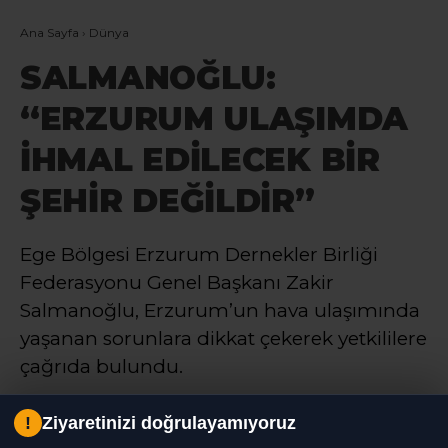
Ana Sayfa
›
Dünya
SALMANOĞLU:
“ERZURUM ULAŞIMDA
İHMAL EDİLECEK BİR
ŞEHİR DEĞİLDİR”
Ege Bölgesi Erzurum Dernekler Birliği
Federasyonu Genel Başkanı Zakir
Salmanoğlu, Erzurum’un hava ulaşımında
yaşanan sorunlara dikkat çekerek yetkililere
çağrıda bulundu.
!
Ziyaretinizi doğrulayamıyoruz
Haber Moderatörü
TÜM YAZILARI