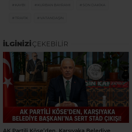
KAYBI
KURBAN BAYRAMI
SON DAKİKA
TRAFIK
VATANDAŞIN
İLGİNİZİ
ÇEKEBİLİR
AK Partili Köse’den, Karşıyaka Belediye