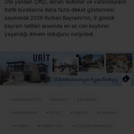
Öte yandan Çiftçi, alınan tedbirler ve vatandaşların
trafik kurallarına daha fazla dikkat göstermesi
sayesinde 2026 Kurban Bayramı’nın, 9 günlük
bayram tatilleri arasında en az can kaybının
yaşandığı dönem olduğunu vurguladı.
BAKAN ÇIFTÇI
BAKANI
BAYRAM
BAYRAMDA
ÇIFTÇI
ÇIŞLERI
GÜNDEM
HABER
HABER OKU
I ÇIŞLERI BAKANLIĞI