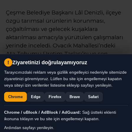
Çeşme Belediye Başkanı Lâl Denizli, ilçeye
özgü tarımsal ürünlerin korunması,
çoğaltılması ve gelecek kuşaklara
aktarılması amacıyla yürütülen çalışmaları
yerinde inceledi. Ovacık Mahallesi’ndeki
Ata Tohumu Üretim Tarlası’nı ve son
hazırlıkları tamamlanan Tıbbi Aromatik
!
Ziyaretinizi doğrulayamıyoruz
Anaç Bahçesi’ni ziyaret eden Başkan
Tarayıcınızdaki reklam veya gizlilik engelleyici nedeniyle sitemizde
Denizli, sürdürülebilir üretim ve yerel
ziyaretinizi göremiyoruz. Lütfen bu site için engellemeyi kapatın
veya siteyi izin verilenler listesine ekleyip sayfayı yenileyin.
üretici desteğinin önemine dikkat çekti
Chrome
Edge
Firefox
Brave
Safari
Haber Moderatörü
TÜM YAZILARI
Chrome / uBlock / AdBlock / AdGuard:
Sağ üstteki eklenti
ikonuna tıklayın ve bu site için engellemeyi kapatın.
Giriş: 07-08-2026 16:27
Genel
Gündem
Haber
Ardından sayfayı yenileyin.