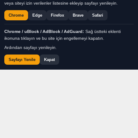
veya siteyi izin verilenler listesine ekleyip sayfayı yenileyin.
Chrome
Edge
Firefox
Brave
Safari
Chrome / uBlock / AdBlock / AdGuard:
Sağ üstteki eklenti
ikonuna tıklayın ve bu site için engellemeyi kapatın.
Ardından sayfayı yenileyin.
Sayfayı Yenile
Kapat
ANKARA — Çocukların
güvenli bir ortamda
büyümesi, korunması ve
geleceğe daha güçlü