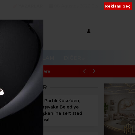
YAZARLAR
08 Ağustos 2026 Cts
Reklamı Geç
V
RESMI REKLAM
DIĞER
BAŞKAN ÇİÇEK DAHİL 16 ŞÜPHELİYE 
SON HABERLER
AK Partili Köse’den,
Karşıyaka Belediye
Başkanı’na sert stad
çıkışı!