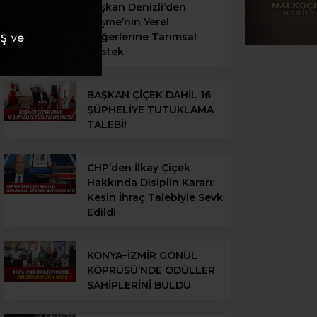
Başkan Denizli’den
Çeşme’nin Yerel
Değerlerine Tarımsal
Destek
BAŞKAN ÇİÇEK DAHİL 16
ŞÜPHELİYE TUTUKLAMA
TALEBİ!
CHP’den İlkay Çiçek
Hakkında Disiplin Kararı:
Kesin İhraç Talebiyle Sevk
Edildi
KONYA–İZMİR GÖNÜL
KÖPRÜSÜ’NDE ÖDÜLLER
SAHİPLERİNİ BULDU