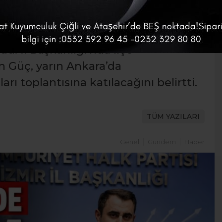
tay Güç, son günlerde gündeme
nündeki iddialara ilişkin dikkat
. İl Başkanlığı’nda ilçe
en Güç, yarın Ankara’da
arı toplantısına katılacağını belirtti.
TÜM YAZILARI
Genel
Gündem
Haber