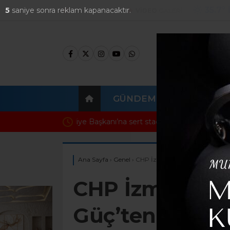
35.7
°
4
saniye sonra reklam kapanacaktır.
FOTO
GALERİ
VİDEO
GALERİ
GÜNDEM
EKONOMI
Başkan Denizli’den Çeşme’nin Yerel Değerl
Ana Sayfa
›
Genel
›
CHP İzmir’de Atama Tartışması
CHP İzmir’de A
Güç’ten Dikkat