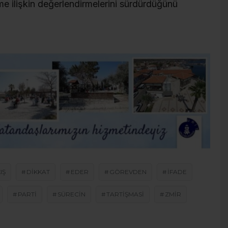
e ilişkin değerlendirmelerini sürdürdüğünü
IŞ
DIKKAT
EDER
GÖREVDEN
IFADE
PARTI
SÜRECIN
TARTIŞMASI
ZMIR