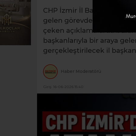
CHP İzmir İl Başkanı Çağa
gelen görevden alınacağı yö
çeken açıklamalarda bulundu
başkanlarıyla bir araya gel
gerçekleştirilecek il başkanl
Haber Moderatörü
Giriş: 16-06-2026 15:40