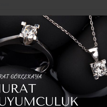
İZMIR
POLITIKA
SPOR
YAZARLAR
HABER ARŞI
erine Tarımsal Destek
: Güç’ten Dikkat Çeken Çıkış
tama Tartışması:
 Çeken Çıkış