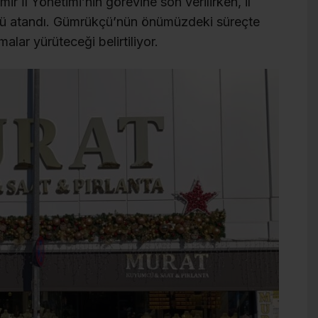
r İl Yönetimi’nin görevine son verilirken, il
ü atandı. Gümrükçü’nün önümüzdeki süreçte
alar yürüteceği belirtiliyor.