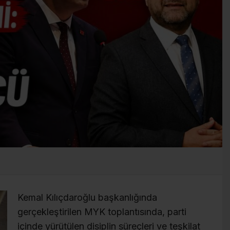
Kemal Kılıçdaroğlu başkanlığında
gerçekleştirilen MYK toplantısında, parti
içinde yürütülen disiplin süreçleri ve teşkilat