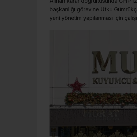
Alınan karar doğrultusunda CHP İzmi
başkanlığı görevine Utku Gümrükç
yeni yönetim yapılanması için çalışm