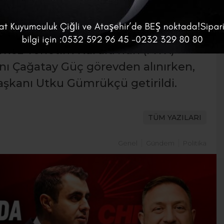
cinin ardından başlayan yeniden
 İl Başkanlığı’nda önemli bir görev
erkez Yönetim Kurulu’nun (MYK)
kanı Çağatay Güç görevden alınırken,
Başkanı Utku Gümrükçü getirildi.
TÜM YAZILARI
Genel
Gündem
Politika