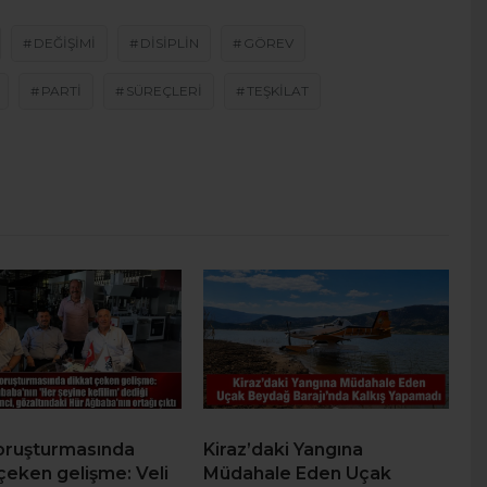
DEĞIŞIMI
DISIPLIN
GÖREV
PARTI
SÜREÇLERI
TEŞKILAT
soruşturmasında
Kiraz’daki Yangına
çeken gelişme: Veli
Müdahale Eden Uçak