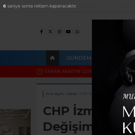
30.5
°
4
saniye sonra reklam kapanacaktır.
FOTO
GALERİ
VİDEO
GALERİ
GÜNDEM
EKONOMI
İzmir soruşturmasında dikkat çeken gel
Ağbaba’nın ortağı çıktı
Ana Sayfa
›
Genel
›
CHP İzmir İl Başkanlığı’nda G
CHP İzmir İl B
Değişimi: Utk