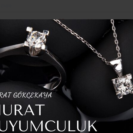
İZMIR
POLITIKA
SPOR
YAZARLAR
HABER ARŞI
işme: Veli Ağbaba’nın ‘Her şeyine kefilim” dediği Süleyman Ekinc
örev Değişimi: Utku Gümrükçü Atandı
aşkanlığı’nda Görev
u Gümrükçü Atandı