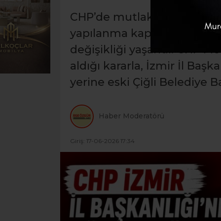
CHP’de mutlak butlan süre
yapılanma kapsamında İzmir
değişikliği yaşandı. CHP M
aldığı kararla, İzmir İl Baş
yerine eski Çiğli Belediye 
Haber Moderatörü
Giriş: 17-06-2026 17:34