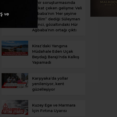
İzmir soruşturmasında
dikkat çeken gelişme: Veli
Ağbaba’nın ‘Her şeyine
kefilim” dediği Süleyman
Ekinci, gözaltındaki Hür
Ağbaba’nın ortağı çıktı
Kiraz’daki Yangına
Müdahale Eden Uçak
Beydağ Barajı’nda Kalkış
Yapamadı
Karşıyaka’da yollar
yenileniyor, kent
güzelleşiyor
Kuzey Ege ve Marmara
İçin Fırtına Uyarısı