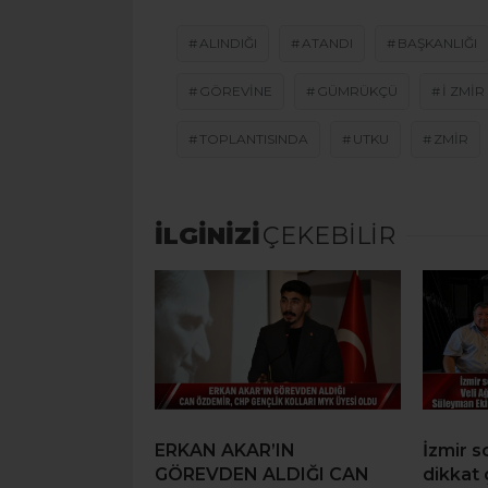
ALINDIĞI
ATANDI
BAŞKANLIĞI
GÖREVINE
GÜMRÜKÇÜ
I ZMIR
TOPLANTISINDA
UTKU
ZMIR
İLGİNİZİ
ÇEKEBİLİR
ERKAN AKAR’IN
İzmir 
GÖREVDEN ALDIĞI CAN
dikkat 