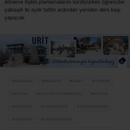
döneme ilişkin planlamalarını sürdürürken öğrenciler
yaklaşık iki aylık tatilin ardından yeniden ders başı
yapacak.
BAKANLIK
BIRLIKTE
DERS
DÖNEMI
EĞİTİM
MILLI EĞITIM BAKANLIĞI
MILYON
ÖĞRENCI
ÖĞRENCILER
ÖĞRENCILERIN
ÖĞRETIM
ÖĞRETMENLER