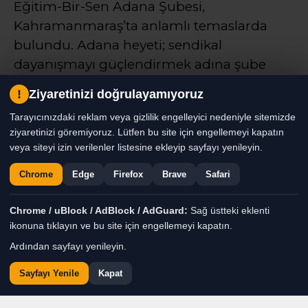
Eğitim-Bir-Sen Adana Şubesi,
Kahramanmaraş’ta anlamlı temaslarda
bulundu. Adana heyeti; sendikal
dayanışmayı güçlendirmek adına şube
ziyaretinde bulundu, geçen yıl yürekleri
!
Ziyaretinizi doğrulayamıyoruz
yakan okul saldırısında yitirilen 10 canı
Tarayıcınızdaki reklam veya gizlilik engelleyici nedeniyle sitemizde
dualarla andı ve Adana’nın önceki İl Millî
ziyaretinizi göremiyoruz. Lütfen bu site için engellemeyi kapatın
Eğitim Müdürü olan Kahramanmaraş İl
veya siteyi izin verilenler listesine ekleyip sayfayı yenileyin.
Milli Eğitim Müdürü Turan Akpınar’ı
Chrome
Edge
Firefox
Brave
Safari
makamında ziyaret ederek vefasını
gösterdi._
Chrome / uBlock / AdBlock / AdGuard:
Sağ üstteki eklenti
ikonuna tıklayın ve bu site için engellemeyi kapatın.
Remzi Yıldırım
TÜM YAZILARI
Ardından sayfayı yenileyin.
Sayfayı Yenile
Kapat
Giriş: 03-08-2026 14:03
eğitim
Genel
Gündem
Güncelleme: 03-08-2026 14:04