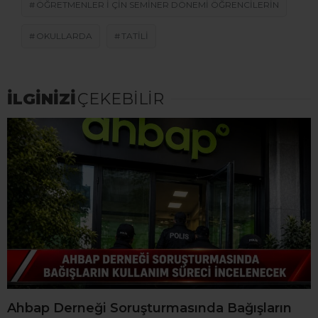
ÖĞRETMENLER I ÇIN SEMINER DÖNEMI ÖĞRENCILERIN
OKULLARDA
TATILI
İLGİNİZİ
ÇEKEBİLİR
Ahbap Derneği Soruşturmasında Bağışların