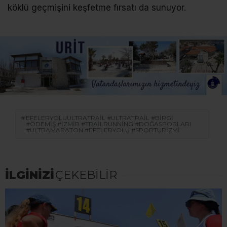
köklü geçmişini keşfetme fırsatı da sunuyor.
EFELERYOLUULTRATRAIL #ULTRATRAIL #BIRGI
#ÖDEMIŞ #İZMIR #TRAILRUNNING #DOĞASPORLARI
#ULTRAMARATON #EFELERYOLU #SPORTURIZMI
İLGİNİZİ
ÇEKEBİLİR