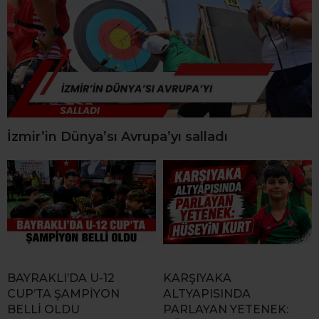
İzmir’in Dünya’sı Avrupa’yı salladı
BAYRAKLI’DA U-12
KARŞIYAKA
CUP’TA ŞAMPİYON
ALTYAPISINDA
BELLİ OLDU
PARLAYAN YETENEK: