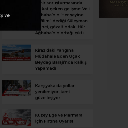
İzmir soruşturmasında
dikkat çeken gelişme: Veli
Ağbaba’nın ‘Her şeyine
kefilim” dediği Süleyman
Ekinci, gözaltındaki Hür
Ağbaba’nın ortağı çıktı
Kiraz’daki Yangına
Müdahale Eden Uçak
Beydağ Barajı’nda Kalkış
Yapamadı
Karşıyaka’da yollar
yenileniyor, kent
güzelleşiyor
Kuzey Ege ve Marmara
İçin Fırtına Uyarısı