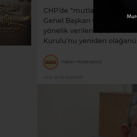
CHP’de “mutlak butlan” kara
Genel Başkan Özgür Özel ha
yönelik verilen kararın ar
Kurulu’nu yeniden olağanüs
Haber Moderatörü
Giriş: 22-05-2026 11:35