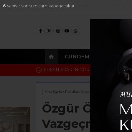
31.3
°
İ
4
saniye sonra reklam kapanacaktır.
FOTO
GALERİ
VİDEO
GALERİ
GÜNDEM
EKONOMI
İzmir soruşturmasında dikkat çeken gel
Ağbaba’nın ortağı çıktı
Ana Sayfa
›
Politika
›
Özgür Özel: “Mücadeleden V
Özgür Özel: “
Vazgeçmeyece