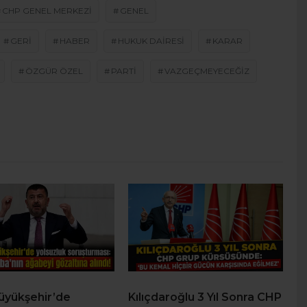
CHP GENEL MERKEZI
GENEL
GERI
HABER
HUKUK DAIRESI
KARAR
ÖZGÜR ÖZEL
PARTI
VAZGEÇMEYECEĞIZ
Büyükşehir’de
Kılıçdaroğlu 3 Yıl Sonra CHP