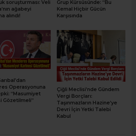
uk soruşturması: Veli
Grup Kürsüsünde: “Bu
’nın ağabeyi
Kemal Hiçbir Gücün
na alındı!
Karşısında
Sarıbal’dan
res Operasyonuna
Çiğli Meclisi’nde Gündem
epki: “Masumiyet
Vergi Borçları:
i Gözetilmeli”
Taşınmazların Hazine’ye
Devri İçin Yetki Talebi
Kabul