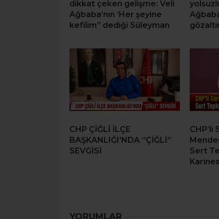
dikkat çeken gelişme: Veli
yolsuzl
Ağbaba’nın ‘Her şeyine
Ağbaba
kefilim” dediği Süleyman
gözaltı
CHP ÇİĞLİ İLÇE
CHP’li 
BAŞKANLIĞI’NDA “ÇİĞLİ”
Mende
SEVGİSİ
Sert T
Karines
YORUMLAR