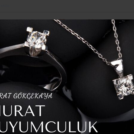
ZMIR
POLITIKA
SPOR
YAZARLAR
HABER ARŞI
işme: Veli Ağbaba’nın ‘Her şeyine kefilim” dediği Süleyman Ekinc
azgeçmeyeceğiz”
Mücadeleden
ğiz”