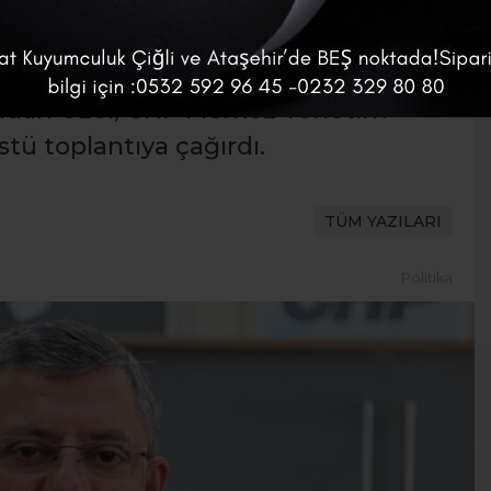
rına ilişkin tartışmalar sürerken,
rekete geçti. Parti yönetimine
dından Özel, CHP Merkez Yönetim
tü toplantıya çağırdı.
TÜM YAZILARI
Politika