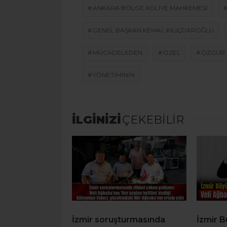
ANKARA BÖLGE ADLIYE MAHKEMESI
GENEL BAŞKAN KEMAL KILIÇDAROĞLU
MÜCADELEDEN
ÖZEL
ÖZGÜR
YÖNETIMININ
İLGİNİZİ
ÇEKEBİLİR
İzmir soruşturmasında
İzmir 