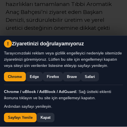
hazırlıkları tamamlanan Tıbbi Aromatik
Anaç Bahçesi’ni ziyaret eden Başkan
Denizli, sürdürülebilir üretim ve yerel
üretici desteğinin önemine dikkat çekti
!
Ziyaretinizi doğrulayamıyoruz
Haber Moderatörü
TÜM YAZILARI
Tarayıcınızdaki reklam veya gizlilik engelleyici nedeniyle sitemizde
Giriş: 07-08-2026 16:27
Genel
Gündem
Haber
ziyaretinizi göremiyoruz. Lütfen bu site için engellemeyi kapatın
veya siteyi izin verilenler listesine ekleyip sayfayı yenileyin.
Chrome
Edge
Firefox
Brave
Safari
Chrome / uBlock / AdBlock / AdGuard:
Sağ üstteki eklenti
ikonuna tıklayın ve bu site için engellemeyi kapatın.
Ardından sayfayı yenileyin.
Sayfayı Yenile
Kapat