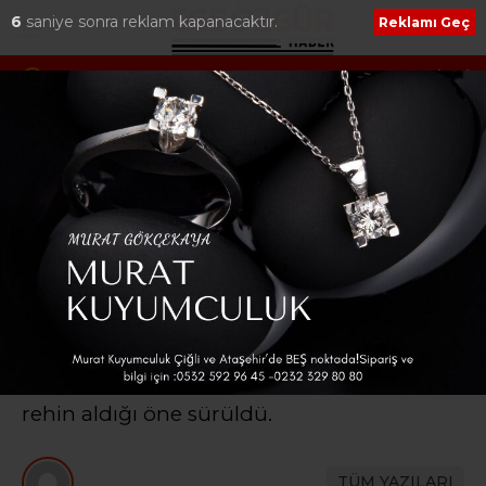
5
saniye sonra reklam kapanacaktır.
Reklamı Geç
yaka Belediye
Başkan Denizli’den Çeşme’nin Yerel
Değerlerine Tarımsal Destek
Ana Sayfa
›
Haber
Şanlıurfa’da liseye
saldırı: 7 yaralı
Şanlıurfa’da okula giren saldırgan rastgele
ateş açtı. 7 kişi yaralandı. Yaralıların
durumuna ilişkin henüz net bir bilgiye
ulaşılamadı. Saldırganın bazı öğrencileri
rehin aldığı öne sürüldü.
TÜM YAZILARI