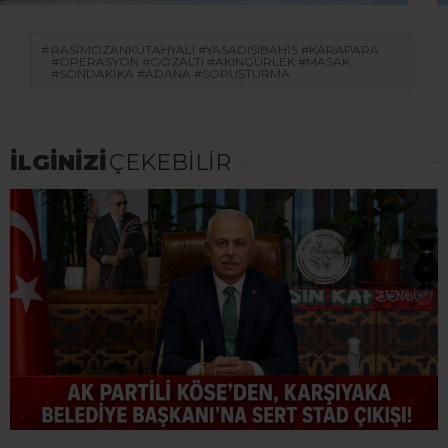
RASIMOZANKÜTAHYALI #YASADIŞIBAHIS #KARAPARA
#OPERASYON #GÖZALTI #AKINGÜRLEK #MASAK
#SONDAKIKA #ADANA #SORUŞTURMA
İLGİNİZİ
ÇEKEBİLİR