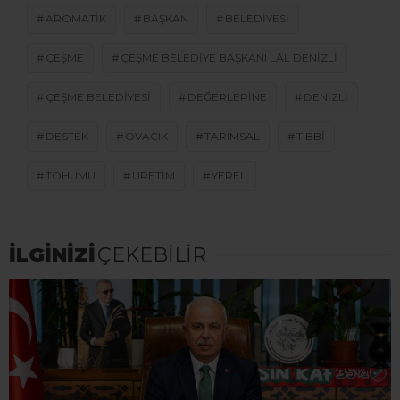
AROMATIK
BAŞKAN
BELEDIYESI
ÇEŞME
ÇEŞME BELEDIYE BAŞKANI LÂL DENIZLI
ÇEŞME BELEDIYESI
DEĞERLERINE
DENIZLI
DESTEK
OVACIK
TARIMSAL
TIBBI
TOHUMU
ÜRETIM
YEREL
İLGİNİZİ
ÇEKEBİLİR