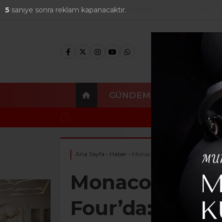
36.3
°
4
saniye sonra reklam kapanacaktır.
FOTO
GALERİ
VİDEO
GALERİ
GÜNDEM
EKONOMI
2026-YDUS Ek Yerleştirme Sonuçları Erişime
Ana Sayfa
›
Haber
›
Monaco ve Panathinaikos Final 
Monaco ve Pan
Four’da: Dev E