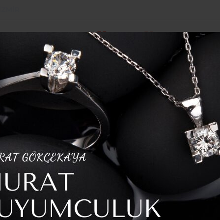
İZMIR
POLITIKA
SPOR
YAZARLAR
HABER ARŞI
 Açıldı
Four’da: Dev Eşleşmeler 23 Mayıs’ta
athinaikos Final
şleşmeler 23