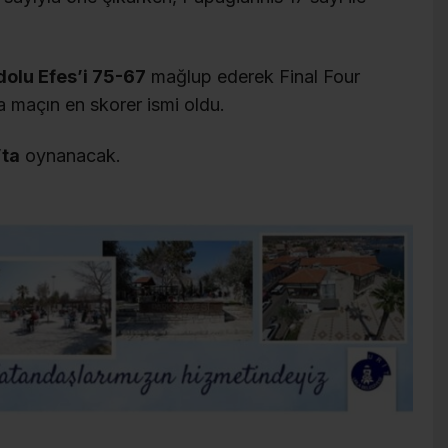
olu Efes’i 75-67
mağlup ederek Final Four
la maçın en skorer ismi oldu.
’ta
oynanacak.