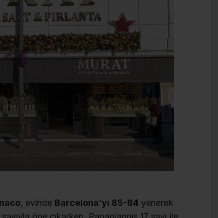
naco
, evinde
Barcelona’yı 85-84
yenerek
sayıyla öne çıkarken, Papagiannis 17 sayı ile