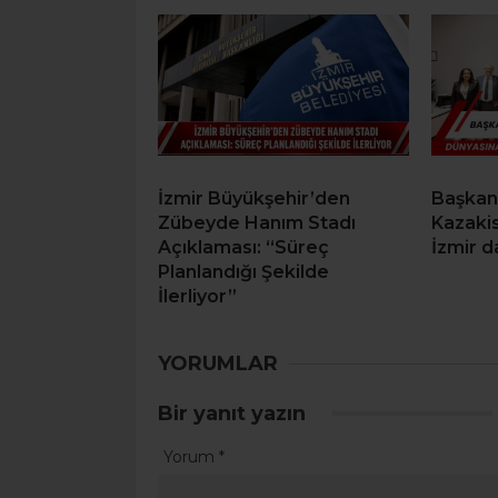
İzmir Büyükşehir’den
Başkan
Zübeyde Hanım Stadı
Kazakis
Açıklaması: “Süreç
İzmir d
Planlandığı Şekilde
İlerliyor”
YORUMLAR
Bir yanıt yazın
Yorum
*