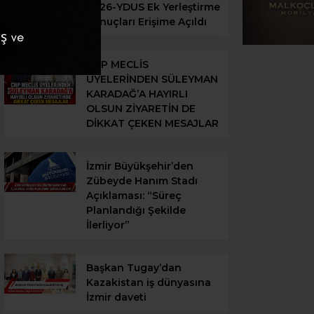
2026-YDUS Ek Yerleştirme
Sonuçları Erişime Açıldı
CHP MECLİS
ÜYELERİNDEN SÜLEYMAN
KARADAĞ’A HAYIRLI
OLSUN ZİYARETİN DE
DİKKAT ÇEKEN MESAJLAR
İzmir Büyükşehir’den
Zübeyde Hanım Stadı
Açıklaması: “Süreç
Planlandığı Şekilde
İlerliyor”
Başkan Tugay’dan
Kazakistan iş dünyasına
İzmir daveti