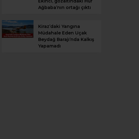
Ekinci, gözaltındaki Hür
Ağbaba’nın ortağı çıktı
Kiraz’daki Yangına
Müdahale Eden Uçak
Beydağ Barajı’nda Kalkış
Yapamadı