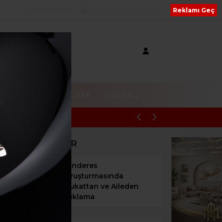
YAZARLAR
06 Ağustos 2026 Per
Reklamı Geç
V
RESMI REKLAM
DIĞER
CHP MECLİS ÜYELERİNDEN SÜLEYMA
SON HABERLER
Menderes
Soruşturmasında
Avukattan ve Aileden
Açıklama