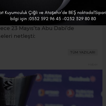
our’a yükselen son iki takım Monaco
lece 23 Mayıs’ta Abu Dabi’de
leri netleşti:
TÜM YAZILARI
Haber