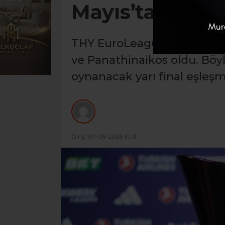
Mayıs’ta
THY EuroLeague’de Final F
ve Panathinaikos oldu. Böy
oynanacak yarı final eşleşme
Giriş: 07-05-2025 10:11