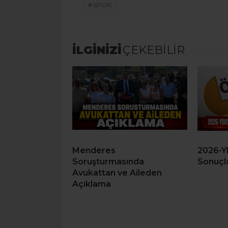
SPOR
İLGİNİZİ
ÇEKEBİLİR
Menderes
2026-Y
Soruşturmasında
Sonuçla
Avukattan ve Aileden
Açıklama