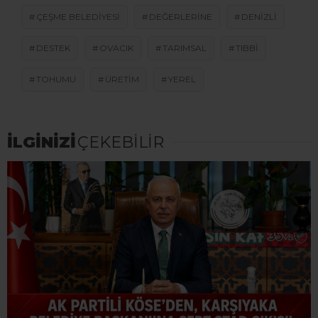
ÇEŞME BELEDIYESI
DEĞERLERINE
DENIZLI
DESTEK
OVACIK
TARIMSAL
TIBBI
TOHUMU
ÜRETIM
YEREL
İLGİNİZİ
ÇEKEBİLİR