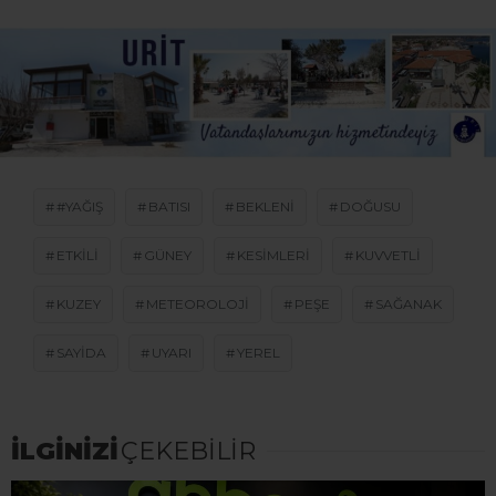
#YAĞIŞ
BATISI
BEKLENI
DOĞUSU
ETKILI
GÜNEY
KESIMLERI
KUVVETLI
KUZEY
METEOROLOJI
PEŞE
SAĞANAK
SAYIDA
UYARI
YEREL
İLGİNİZİ
ÇEKEBİLİR