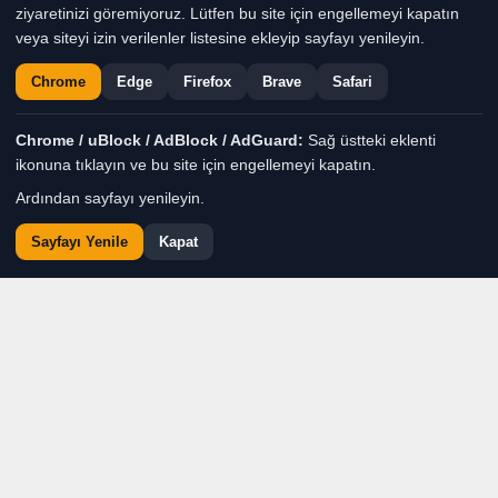
Giriş: 06-08-2026 14:28
Genel
Gündem
Haber
ziyaretinizi göremiyoruz. Lütfen bu site için engellemeyi kapatın
veya siteyi izin verilenler listesine ekleyip sayfayı yenileyin.
Chrome
Edge
Firefox
Brave
Safari
Chrome / uBlock / AdBlock / AdGuard:
Sağ üstteki eklenti
ikonuna tıklayın ve bu site için engellemeyi kapatın.
Ardından sayfayı yenileyin.
Sayfayı Yenile
Kapat
Buluşmada; birlik,
beraberlik ve dayanışma
mesajları verildi. Kahvaltı