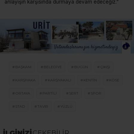
anlayışın karşısında durmaya devam edeceğiz.”
BAŞKANI
BELEDIYE
BUGÜN
ÇIKIŞI
KARŞIYAKA
KARŞIYAKALI
KENTIN
KÖSE
ORTAYA
PARTILI
SERT
SPOR
STAD
TAVIR
YÜZLÜ
İLGİNİZİ
ÇEKEBİLİR