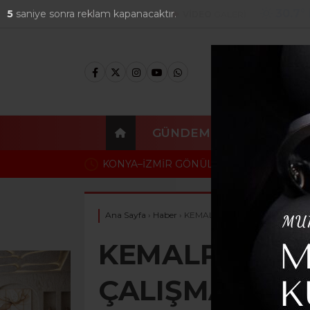
30.7
°
3
saniye sonra reklam kapanacaktır.
FOTO
GALERİ
VİDEO
GALERİ
GÜNDEM
EKONOMI
YA–İZMİR GÖNÜL KÖPRÜSÜ’NDE ÖDÜLLER SAHİPLERİNİ B
Ana Sayfa
›
Haber
›
KEMALPAŞA’DA YOL ÇALIŞMA
KEMALPAŞA’D
ÇALIŞMALARI 