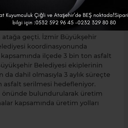
e yol onarım çalışmaları hız kazandı
ların tamamen bitirilmesinin
 atağa geçti. İzmir Büyükşehir
elediyesi koordinasyonunda
 kapsamında ilçede 3 bin ton asfalt
Büyükşehir Belediyesi ekiplerinin
n da dahil olmasıyla 3 aylık süreçte
 asfalt serilmesi hedefleniyor.
z önünde bulundurularak üretim
malar kapsamında üretim yolları