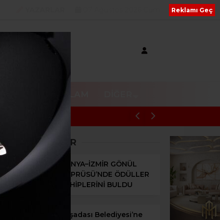
YAZARLAR
07 Ağustos 2026 Cum
Reklamı Geç
V
RESMI REKLAM
DIĞER
uşadası Belediyesi’ne Üçüncü Dalga Operasyon: 3 İlde Eş Zamanl
SON HABERLER
KONYA–İZMİR GÖNÜL
KÖPRÜSÜ’NDE ÖDÜLLER
SAHİPLERİNİ BULDU
Kuşadası Belediyesi’ne