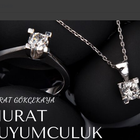
İZMIR
POLITIKA
SPOR
YAZARLAR
HABER ARŞI
ULDU
K
LARI HIZ KAZANDI
A YOL
HIZ KAZANDI