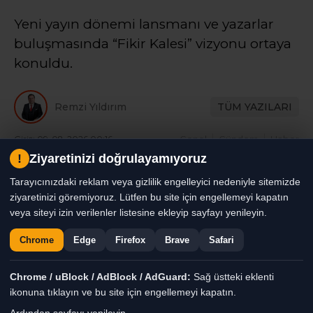
Yeni yayın dönemi lansmanı ve yazarlar
buluşmasında “Fikir Kalesi” vizyonu ortaya
konuldu.
Remzi Yıldırım
TÜM YAZILARI
Giriş: 09-08-2026 00:16
Genel
Gündem
Haber
Güncelleme: 09-08-2026 00:17
!
Ziyaretinizi doğrulayamıyoruz
Tarayıcınızdaki reklam veya gizlilik engelleyici nedeniyle sitemizde
ziyaretinizi göremiyoruz. Lütfen bu site için engellemeyi kapatın
veya siteyi izin verilenler listesine ekleyip sayfayı yenileyin.
Chrome
Edge
Firefox
Brave
Safari
Chrome / uBlock / AdBlock / AdGuard:
Sağ üstteki eklenti
ikonuna tıklayın ve bu site için engellemeyi kapatın.