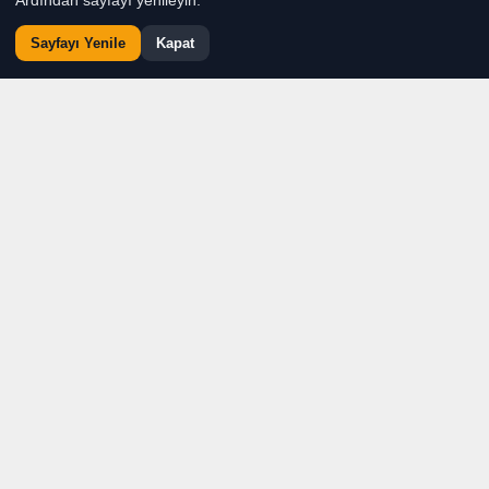
Ardından sayfayı yenileyin.
Sayfayı Yenile
Kapat
Taşköprü Gazetesi, yeni
yayın döneminin
lansmanını ve yazarlar
buluşmasını geniş katılımla
gerçekleştirdi. LocaWork
Office Toplantı Salonu’nda
düzenlenen programda,
gazetenin yeni yayın
vizyonu, dijital dönüşüm
hedefleri ve Adana’nın
geleceğine ilişkin
düşünceler kamuoyuyla paylaşıldı.