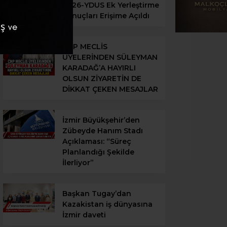
2026-YDUS Ek Yerleştirme
Sonuçları Erişime Açıldı
CHP MECLİS
ÜYELERİNDEN SÜLEYMAN
KARADAĞ’A HAYIRLI
OLSUN ZİYARETİN DE
DİKKAT ÇEKEN MESAJLAR
İzmir Büyükşehir’den
Zübeyde Hanım Stadı
Açıklaması: “Süreç
Planlandığı Şekilde
İlerliyor”
Başkan Tugay’dan
Kazakistan iş dünyasına
İzmir daveti