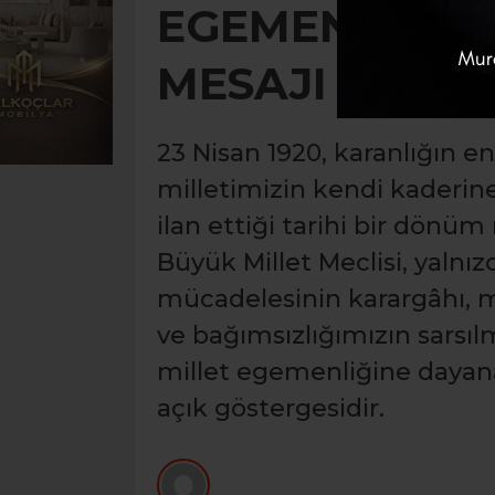
EGEMENLİK V
MESAJI
23 Nisan 1920, karanlığın e
milletimizin kendi kaderin
ilan ettiği tarihi bir dönüm
Büyük Millet Meclisi, yalnızc
mücadelesinin karargâhı, mi
ve bağımsızlığımızın sarsı
millet egemenliğine dayanan
açık göstergesidir.