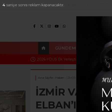
29.6
°
2
saniye sonra reklam kapanacaktır.
FOTO
GALERİ
VİDEO
GALERİ
GÜNDEM
EKONOMI
2026-YDUS Ek Yerleştirme Sonuçları Erişime
Ana Sayfa
›
Haber
›
İZMİR VALİSİ DR. SÜLEYMAN
İZMİR VALİSİ 
ELBAN’IN 23 