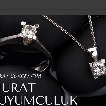
İZMIR
POLITIKA
SPOR
YAZARLAR
HABER ARŞI
 Açıldı
 ELBAN’IN 23 NİSAN ULUSAL EGEMENLİK VE ÇOCUK BAYRAMI MESAJI
DR. SÜLEYMAN
NİSAN ULUSAL