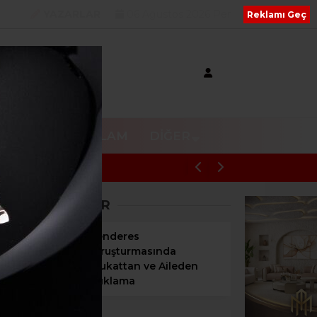
YAZARLAR
06 Ağustos 2026 Per
Reklamı Geç
V
RESMI REKLAM
DIĞER
CHP MECLİS ÜYELERİNDEN SÜLEYMA
SON HABERLER
Menderes
Soruşturmasında
Avukattan ve Aileden
Açıklama