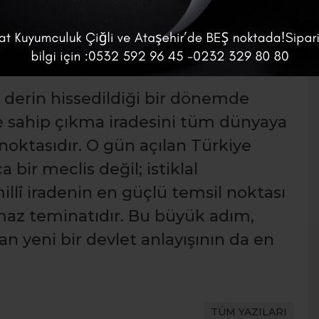
E ÇOCUK BAYRAMI
n derin hissedildiği bir dönemde
e sahip çıkma iradesini tüm dünyaya
 noktasıdır. O gün açılan Türkiye
a bir meclis değil; istiklal
llî iradenin en güçlü temsil noktası
lmaz teminatıdır. Bu büyük adım,
 yeni bir devlet anlayışının da en
TÜM YAZILARI