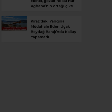
Ekinci, gözaltındaki Hür
Ağbaba’nın ortağı çıktı
Kiraz’daki Yangına
Müdahale Eden Uçak
Beydağ Barajı’nda Kalkış
Yapamadı