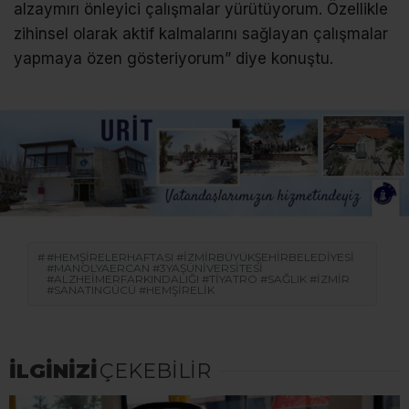
alzaymırı önleyici çalışmalar yürütüyorum. Özellikle
zihinsel olarak aktif kalmalarını sağlayan çalışmalar
yapmaya özen gösteriyorum” diye konuştu.
#HEMŞIRELERHAFTASI #İZMIRBÜYÜKŞEHIRBELEDIYESI
#MANOLYAERCAN #3YAŞÜNIVERSITESI
#ALZHEIMERFARKINDALIĞI #TIYATRO #SAĞLIK #İZMIR
#SANATINGÜCÜ #HEMŞIRELIK
İLGİNİZİ
ÇEKEBİLİR