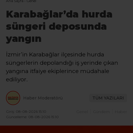
Ana Sayfa
›
Genel
Karabağlar’da hurda
süngeri deposunda
yangın
İzmir’in Karabağlar ilçesinde hurda
süngerlerin depolandığı iş yerinde çıkan
yangına itfaiye ekiplerince müdahale
ediliyor.
Haber Moderatörü
TÜM YAZILARI
Giriş: 08-08-2026 15:10
Genel
Gündem
Haber
Güncelleme: 08-08-2026 15:10