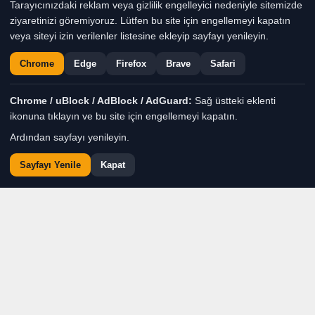
Tarayıcınızdaki reklam veya gizlilik engelleyici nedeniyle sitemizde
ziyaretinizi göremiyoruz. Lütfen bu site için engellemeyi kapatın
Haber Moderatörü
TÜM YAZILARI
veya siteyi izin verilenler listesine ekleyip sayfayı yenileyin.
Giriş: 08-08-2026 12:16
Genel
Gündem
Haber
Chrome
Edge
Firefox
Brave
Safari
Chrome / uBlock / AdBlock / AdGuard:
Sağ üstteki eklenti
ikonuna tıklayın ve bu site için engellemeyi kapatın.
Ardından sayfayı yenileyin.
Sayfayı Yenile
Kapat