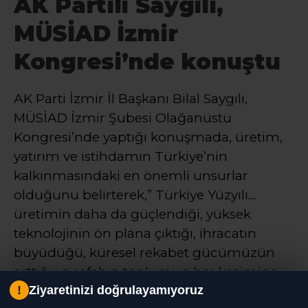
AK Partili Saygılı,
MÜSİAD İzmir
Kongresi’nde konuştu
AK Parti İzmir İl Başkanı Bilal Saygılı,
MÜSİAD İzmir Şubesi Olağanüstü
Kongresi’nde yaptığı konuşmada, üretim,
yatırım ve istihdamın Türkiye’nin
kalkınmasındaki en önemli unsurlar
olduğunu belirterek,” Türkiye Yüzyılı…
üretimin daha da güçlendiği, yüksek
teknolojinin ön plana çıktığı, ihracatın
büyüdüğü, küresel rekabet gücümüzün
arttığı ve refahın toplumun her kesimine
!
Ziyaretinizi doğrulayamıyoruz
yayıldığı güçlü bir Türkiye idealidir.