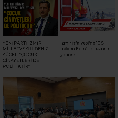
YENİ PARTİ İZMİR
İzmir İtfaiyesi’ne 13,5
MİLLETVEKİLİ DENİZ
milyon Euro’luk teknoloji
YÜCEL: “ÇOCUK
yatırımı
CİNAYETLERİ DE
POLİTİKTİR”