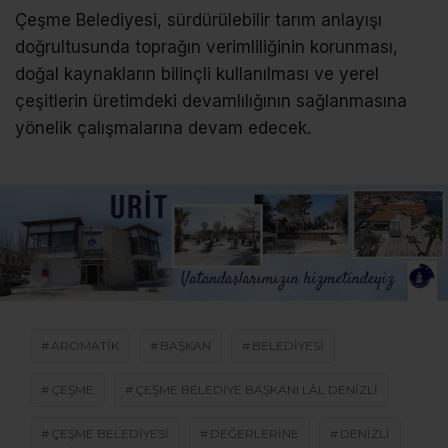
Çeşme Belediyesi, sürdürülebilir tarım anlayışı
doğrultusunda toprağın verimliliğinin korunması,
doğal kaynakların bilinçli kullanılması ve yerel
çeşitlerin üretimdeki devamlılığının sağlanmasına
yönelik çalışmalarına devam edecek.
AROMATIK
BAŞKAN
BELEDIYESI
ÇEŞME
ÇEŞME BELEDIYE BAŞKANI LÂL DENIZLI
ÇEŞME BELEDIYESI
DEĞERLERINE
DENIZLI