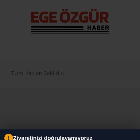
Tüm Hakları Saklıdır. |
!
Ziyaretinizi doğrulayamıyoruz