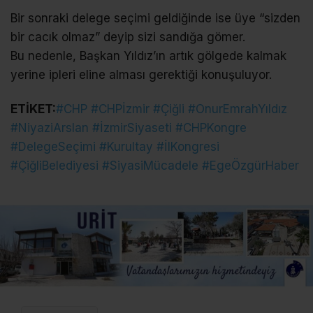
Bir sonraki delege seçimi geldiğinde ise üye “sizden
bir cacık olmaz” deyip sizi sandığa gömer.
Bu nedenle, Başkan Yıldız’ın artık gölgede kalmak
yerine ipleri eline alması gerektiği konuşuluyor.
ETİKET:
#CHP #CHPİzmir #Çiğli #OnurEmrahYıldız
#NiyaziArslan #İzmirSiyaseti #CHPKongre
#DelegeSeçimi #Kurultay #İlKongresi
#ÇiğliBelediyesi #SiyasiMücadele #EgeÖzgürHaber