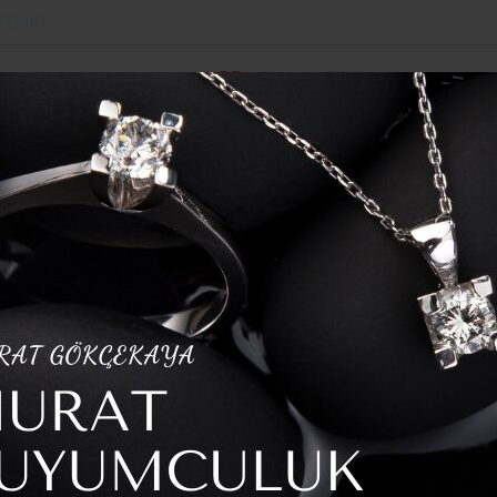
İZMIR
POLITIKA
SPOR
YAZARLAR
HABER ARŞI
KORUMA KANUNU’NDA DEĞİŞİKLİK YASALAŞTI
ACİASI: 23 YAŞINDAKİ GENÇ KADIN HAYATINI KAYBETTİ
TİK AMELİYAT
AŞINDAKİ GENÇ