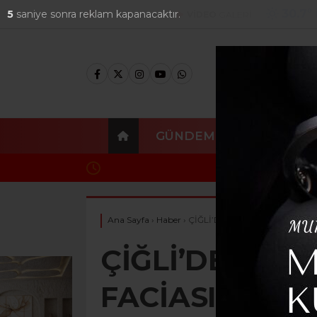
30.7
°
4
saniye sonra reklam kapanacaktır.
FOTO
GALERİ
VİDEO
GALERİ
GÜNDEM
EKONOMI
ÇOCUKLAR İÇİN ÖNEMLİ ADIM: ÇOCUK 
Ana Sayfa
›
Haber
›
ÇİĞLİ’DE ESTETİK AMELİYAT F
ÇİĞLİ’DE ESTE
FACİASI: 23 Y