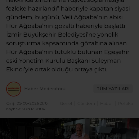
fezleke hazırlandı” haberiyle kapatan siyasi
gündem, bugünü, Veli Ağbaba’nın abisi
Hür Ağbaba’nın gözaltı haberiyle başlattı.
İzmir Büyükşehir Belediyesi’ne yönelik
soruşturma kapsamında gözaltına alınan
Hür Ağbaba’nın tutuklu bulunan Egeşehir
eski Yönetim Kurulu Başkanı Süleyman
Ekinci’yle ortak olduğu ortaya çıktı.
Haber Moderatörü
TÜM YAZILARI
Giriş: 05-08-2026 21:18
Genel
Gündem
Haber
Politika
Kaynak: SON MÜHÜR