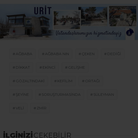
AĞBABA
AĞBABA NIN
ÇEKEN
DEDIĞI
DIKKAT
EKINCI
GELIŞME
GÖZALTINDAKI
KEFILIM
ORTAĞI
ŞEYINE
SORUŞTURMASINDA
SÜLEYMAN
VELI
ZMIR
İLGİNİZİ
ÇEKEBİLİR