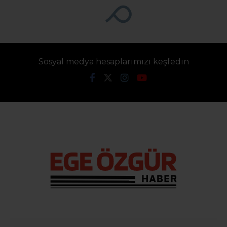
süngerlerin depolandığı iş yerinde çıkan
yangına itfaiye ekiplerince müdahale
ediliyor.
Haber Moderatörü
TÜM YAZILARI
Giriş: 08-08-2026 15:10
Genel
Gündem
Haber
Güncelleme: 08-08-2026 15:10