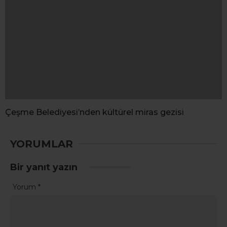
YORUMLAR
Bir yanıt yazın
Yorum
*
Ad
*
E-posta
*
Daha sonraki yorumlarımda kullanılması için adım, e-posta
adresim ve site adresim bu tarayıcıya kaydedilsin.
Güvenlik Sorusu
*