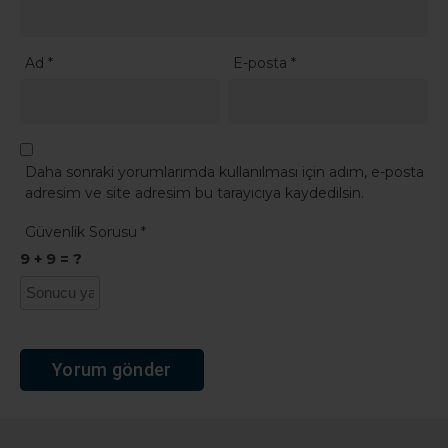
9 + 9 = ?
Ana Sayfa
›
Genel
Karabağlar’da hurda
süngeri deposunda
yangın
İzmir’in Karabağlar ilçesinde hurda