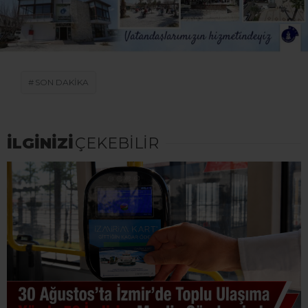
SON DAKİKA
İLGİNİZİ
ÇEKEBİLİR