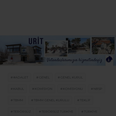
#ADALET
GENEL
GENEL KURUL
KABUL
KOMISYON
KOMISYONU
NBSP
TBMM
TBMM GENEL KURULU
TEKLIF
TERÖRSÜZ
TERÖRSÜZ TÜRKIYE
TÜRKIYE