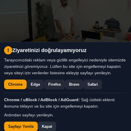
!
Ziyaretinizi doğrulayamıyoruz
Tarayıcınızdaki reklam veya gizlilik engelleyici nedeniyle sitemizde
ziyaretinizi göremiyoruz. Lütfen bu site için engellemeyi kapatın
veya siteyi izin verilenler listesine ekleyip sayfayı yenileyin.
Taşköprü Gazetesi, yeni
Chrome
Edge
Firefox
Brave
Safari
yayın döneminin
lansmanını ve yazarlar
Chrome / uBlock / AdBlock / AdGuard:
Sağ üstteki eklenti
buluşmasını geniş katılımla
ikonuna tıklayın ve bu site için engellemeyi kapatın.
gerçekleştirdi. LocaWork
Ardından sayfayı yenileyin.
Office Toplantı Salonu’nda
Sayfayı Yenile
Kapat
düzenlenen programda,