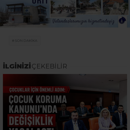
SON DAKİKA
İLGİNİZİ
ÇEKEBİLİR