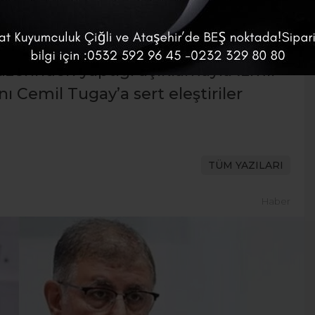
Meclisi’nde yaşanan tartışmaların
lletvekili Ceyda Bölünmez Çankırı,
zerinden yaptığı açıklamayla İzmir
 Cemil Tugay’a sert eleştiriler
TÜM YAZILARI
Haber