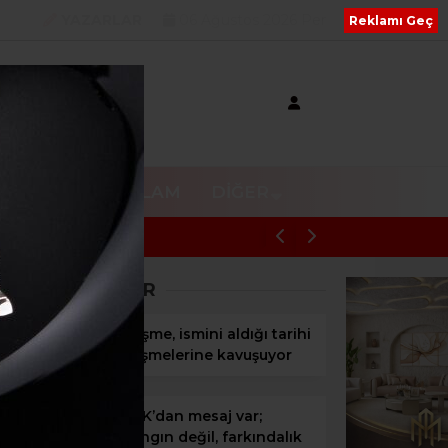
YAZARLAR
06 Ağustos 2026 Per
Reklamı Geç
V
RESMI REKLAM
DIĞER
Menderes Soruşturmasında Avukattan v
SON HABERLER
Çeşme, ismini aldığı tarihi
çeşmelerine kavuşuyor
SAK’dan mesaj var;
Yangın değil, farkındalık