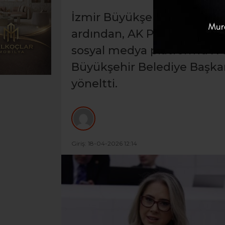
İzmir Büyükşehir Belediye 
ardından, AK Parti İzmir Mi
sosyal medya platformu X ü
Büyükşehir Belediye Başkanı
yöneltti.
Giriş: 18-04-2026 12:14