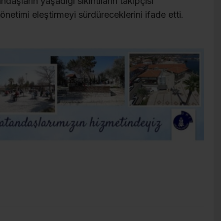
daşların yaşadığı sıkıntıların takipçisi
yönetimi eleştirmeyi sürdüreceklerini ifade etti.