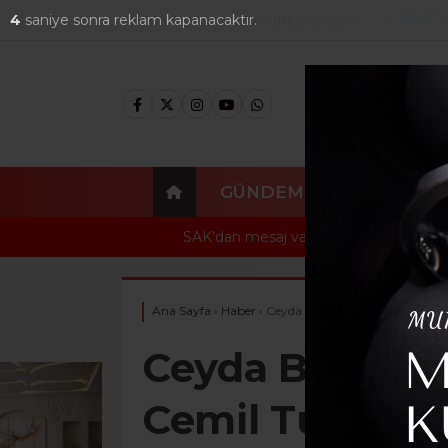
36.3
°
3
saniye sonra reklam kapanacaktır.
FOTO
GALERİ
VİDEO
GALERİ
GÜNDEM
EKONOMI
SAK’dan mesaj var; Yangın değil, farkındalık
Ana Sayfa
›
Haber
›
Ceyda Bölünmez Çankırı’dan Ce
Ceyda Bölünme
Cemil Tugay’a 