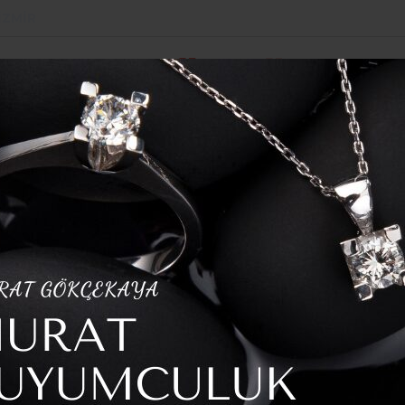
İZMIR
POLITIKA
SPOR
YAZARLAR
HABER ARŞI
 yayalım
mil Tugay’a sert tepki
z Çankırı’dan
sert tepki