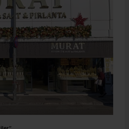
iler“