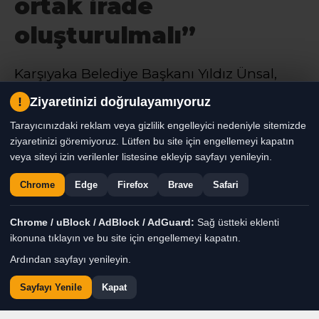
ortak irade
oluşturulmalı”
Karşıyaka Belediye Başkanı Yıldız Ünsal,
Karşıyaka Spor Kulübü’nün eski kulüp
!
Ziyaretinizi doğrulayamıyoruz
başkanları, mevcut ve eski yöneticileri, eski
Tarayıcınızdaki reklam veya gizlilik engelleyici nedeniyle sitemizde
divan kurulu başkanları ve sivil toplum
ziyaretinizi göremiyoruz. Lütfen bu site için engellemeyi kapatın
kuruluşlarının temsilcileriyle bir araya geldi.
veya siteyi izin verilenler listesine ekleyip sayfayı yenileyin.
Chrome
Edge
Firefox
Brave
Safari
Haber Moderatörü
TÜM YAZILARI
Chrome / uBlock / AdBlock / AdGuard:
Sağ üstteki eklenti
Giriş: 06-08-2026 14:28
Genel
Gündem
Haber
ikonuna tıklayın ve bu site için engellemeyi kapatın.
Ardından sayfayı yenileyin.
Sayfayı Yenile
Kapat