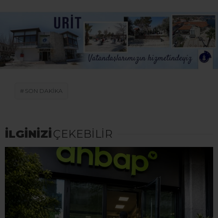
SON DAKİKA
İLGİNİZİ
ÇEKEBİLİR