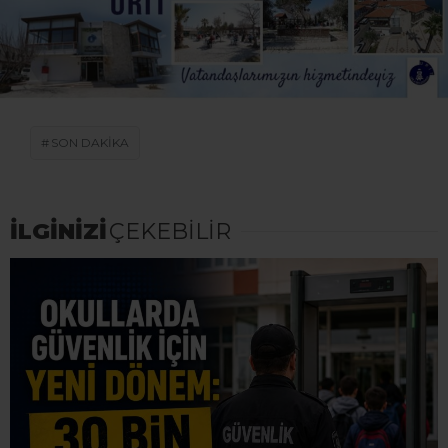
SON DAKİKA
İLGİNİZİ
ÇEKEBİLİR