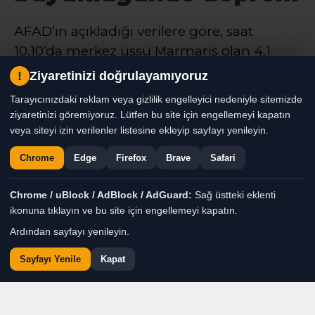
AFAD’ın açıkladığı verilere göre, saat
10.10’da merkez üssü Marmaris olan 4.1
büyüklüğünde deprem yaşandı. Depremin
!
Ziyaretinizi doğrulayamıyoruz
derinliği 10.86 kilometre olarak ölçüldü.
Tarayıcınızdaki reklam veya gizlilik engelleyici nedeniyle sitemizde
ziyaretinizi göremiyoruz. Lütfen bu site için engellemeyi kapatın
veya siteyi izin verilenler listesine ekleyip sayfayı yenileyin.
Haber Moderatörü
TÜM YAZILARI
Chrome
Edge
Firefox
Brave
Safari
Giriş: 07-08-2026 11:18
Genel
Gündem
Haber
Chrome / uBlock / AdBlock / AdGuard:
Sağ üstteki eklenti
ikonuna tıklayın ve bu site için engellemeyi kapatın.
Ardından sayfayı yenileyin.
Sayfayı Yenile
Kapat