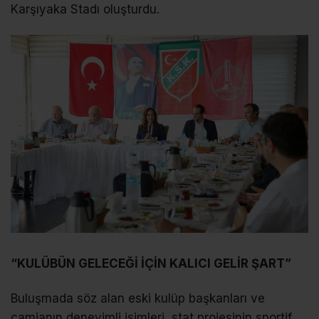
Karşıyaka Stadı oluşturdu.
“KULÜBÜN GELECEĞİ İÇİN KALICI GELİR ŞART”
Buluşmada söz alan eski kulüp başkanları ve
camianın deneyimli isimleri, stat projesinin sportif