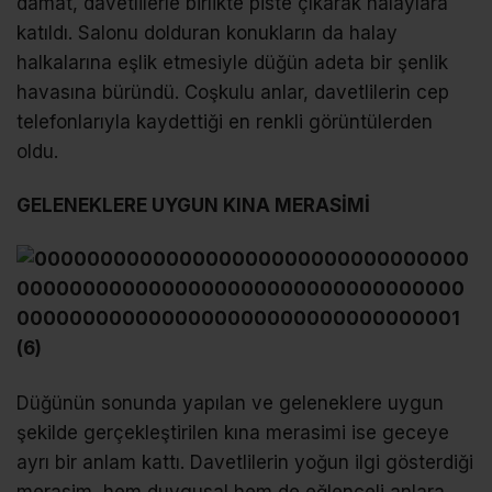
damat, davetlilerle birlikte piste çıkarak halaylara
katıldı. Salonu dolduran konukların da halay
halkalarına eşlik etmesiyle düğün adeta bir şenlik
havasına büründü. Coşkulu anlar, davetlilerin cep
telefonlarıyla kaydettiği en renkli görüntülerden
oldu.
GELENEKLERE UYGUN KINA MERASİMİ
Düğünün sonunda yapılan ve geleneklere uygun
şekilde gerçekleştirilen kına merasimi ise geceye
ayrı bir anlam kattı. Davetlilerin yoğun ilgi gösterdiği
merasim, hem duygusal hem de eğlenceli anlara