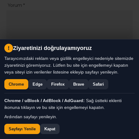
Yorum
*
!
Ziyaretinizi doğrulayamıyoruz
Ad
*
E-posta
*
Tarayıcınızdaki reklam veya gizlilik engelleyici nedeniyle sitemizde
ziyaretinizi göremiyoruz. Lütfen bu site için engellemeyi kapatın
veya siteyi izin verilenler listesine ekleyip sayfayı yenileyin.
Daha sonraki yorumlarımda kullanılması için adım, e-posta
Chrome
Edge
Firefox
Brave
Safari
adresim ve site adresim bu tarayıcıya kaydedilsin.
Chrome / uBlock / AdBlock / AdGuard:
Sağ üstteki eklenti
Güvenlik Sorusu
*
ikonuna tıklayın ve bu site için engellemeyi kapatın.
8 + 1 = ?
Ardından sayfayı yenileyin.
Sayfayı Yenile
Kapat