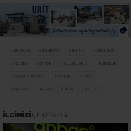
BAŞKAN
BELEDIYE
BÜYÜK
GELECEĞI
GÜÇLÜ
IRADE
KULÜBÜ NÜN
KULÜBÜN
OLUŞTURULMALI
ORTAK
SPOR
SPORTIF
STAT
ÜNSAL
YILDIZ
İLGİNİZİ
ÇEKEBİLİR