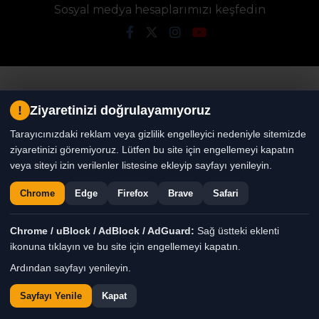
Sosyal medya hesaplarımızı keşfedin
!
Ziyaretinizi doğrulayamıyoruz
Tarayıcınızdaki reklam veya gizlilik engelleyici nedeniyle sitemizde
ziyaretinizi göremiyoruz. Lütfen bu site için engellemeyi kapatın
veya siteyi izin verilenler listesine ekleyip sayfayı yenileyin.
Chrome
Edge
Firefox
Brave
Safari
Chrome / uBlock / AdBlock / AdGuard:
Sağ üstteki eklenti
ikonuna tıklayın ve bu site için engellemeyi kapatın.
Ardından sayfayı yenileyin.
Tüm Hakları Saklıdır. |
Sayfayı Yenile
Kapat