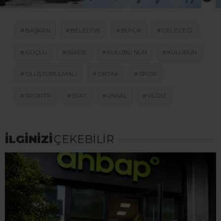
BAŞKAN
BELEDIYE
BÜYÜK
GELECEĞI
GÜÇLÜ
IRADE
KULÜBÜ NÜN
KULÜBÜN
OLUŞTURULMALI
ORTAK
SPOR
SPORTIF
STAT
ÜNSAL
YILDIZ
İLGİNİZİ
ÇEKEBİLİR