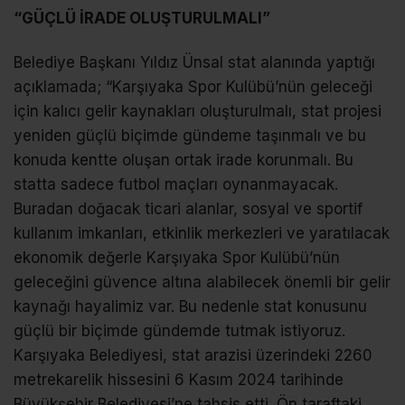
“GÜÇLÜ İRADE OLUŞTURULMALI”
Belediye Başkanı Yıldız Ünsal stat alanında yaptığı
açıklamada; “Karşıyaka Spor Kulübü’nün geleceği
için kalıcı gelir kaynakları oluşturulmalı, stat projesi
yeniden güçlü biçimde gündeme taşınmalı ve bu
konuda kentte oluşan ortak irade korunmalı. Bu
statta sadece futbol maçları oynanmayacak.
Buradan doğacak ticari alanlar, sosyal ve sportif
kullanım imkanları, etkinlik merkezleri ve yaratılacak
ekonomik değerle Karşıyaka Spor Kulübü’nün
geleceğini güvence altına alabilecek önemli bir gelir
kaynağı hayalimiz var. Bu nedenle stat konusunu
güçlü bir biçimde gündemde tutmak istiyoruz.
Karşıyaka Belediyesi, stat arazisi üzerindeki 2260
metrekarelik hissesini 6 Kasım 2024 tarihinde
Büyükşehir Belediyesi’ne tahsis etti. Ön taraftaki