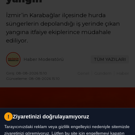
İzmir’in Karabağlar ilçesinde hurda
süngerlerin depolandığı iş yerinde çıkan
yangına itfaiye ekiplerince müdahale
ediliyor.
Haber Moderatörü
TÜM YAZILARI
Giriş: 08-08-2026 15:10
Genel
Gündem
Haber
Güncelleme: 08-08-2026 15:10
!
Ziyaretinizi doğrulayamıyoruz
Tarayıcınızdaki reklam veya gizlilik engelleyici nedeniyle sitemizde
ziyaretinizi göremiyoruz. Lütfen bu site için engellemeyi kapatın