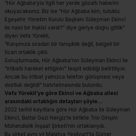
”Hür Ağbaba’yla ilgili her yerde gözaltı haberini
okuyacaksınız. Biz ise “Hür Ağbaba kim, tutuklu
Egeşehir Yönetim Kurulu Başkanı Süleyman Ekinci
ile nasıl bir ilişkisi vardı?” diye geriye doğru gittik”
diyen Vefa Yürekli,
”Karşımıza sıradan bir tanışıklık değil, belgeli bir
ticari ortaklık çıktı.
Soruşturmada, Hür Ağbaba’nın Süleyman Ekinci ile
“irtibatlı hareket ettiğinin” tespit edildiği belirtiliyor.
Ancak bu irtibat yalnızca telefon görüşmesi veya
dostluk değildi” hatırlatmasında bulundu.
Vefa Yürekli’ye göre Ekinci ve Ağbaba ailesi
arasındaki ortaklığın detayları şöyle…
2022 tarihli kayıtlara göre Hür Ağbaba ile Süleyman
Ekinci, Battal Gazi Nergiz’le birlikte Trio Girişim
Mühendislik İnşaat Şirketi’nin ortaklarıydı.
Bu şirket aynı yıl Malatya Yeşilyurt’ta Sümer