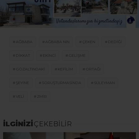
AĞBABA
AĞBABA NIN
ÇEKEN
DEDIĞI
DIKKAT
EKINCI
GELIŞME
GÖZALTINDAKI
KEFILIM
ORTAĞI
ŞEYINE
SORUŞTURMASINDA
SÜLEYMAN
VELI
ZMIR
İLGİNİZİ
ÇEKEBİLİR