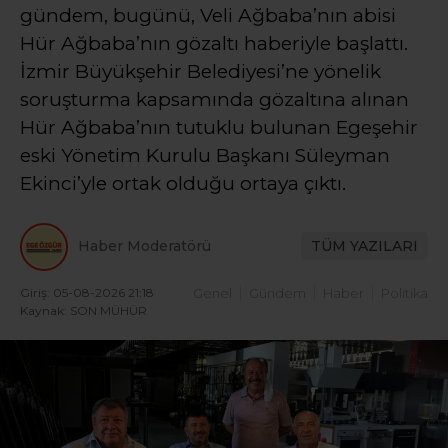
gündem, bugünü, Veli Ağbaba’nın abisi
Hür Ağbaba’nın gözaltı haberiyle başlattı.
İzmir Büyükşehir Belediyesi’ne yönelik
soruşturma kapsamında gözaltına alınan
Hür Ağbaba’nın tutuklu bulunan Egeşehir
eski Yönetim Kurulu Başkanı Süleyman
Ekinci’yle ortak olduğu ortaya çıktı.
Haber Moderatörü
TÜM YAZILARI
Giriş: 05-08-2026 21:18
Genel
Gündem
Haber
Politika
Kaynak: SON MÜHÜR