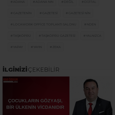
ADANA
ADANA NIN
DEĞIL
DIJITAL
GAZETENIN
GAZETESI
GAZETESI NIN
LOCAWORK OFFICE TOPLANTI SALONU
NDEN
TAŞKÖPRÜ
TAŞKÖPRÜ GAZETESI
YALNIZCA
YAPAY
YAYIN
ZEKA
İLGİNİZİ
ÇEKEBİLİR