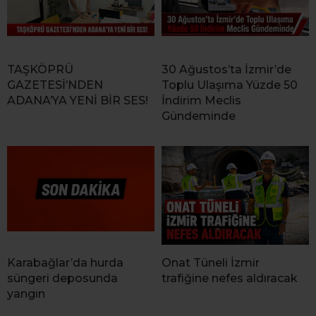
TAŞKÖPRÜ
30 Ağustos’ta İzmir’de
GAZETESİ’NDEN
Toplu Ulaşıma Yüzde 50
ADANA’YA YENİ BİR SES!
İndirim Meclis
Gündeminde
Karabağlar’da hurda
Onat Tüneli İzmir
süngeri deposunda
trafiğine nefes aldıracak
yangın